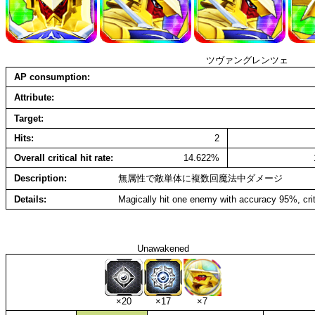
ツヴァングレンツェ
AP consumption
Attribute
Target
Hits
2
Overall critical hit rate
14.622%
Description
無属性で敵単体に複数回魔法中ダメージ
Details
Magically hit one enemy with accuracy 95%, cri
Unawakened
×20
×17
×7