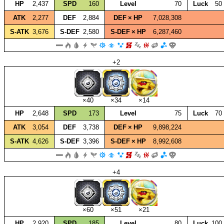
HP
2,437
SPD
160
Level
70
Luck
50
ATK
2,277
DEF
2,884
DEF × HP
7,028,308
S‑ATK
3,676
S‑DEF
2,580
S‑DEF × HP
6,287,460
+2
×40
×34
×14
HP
2,648
SPD
173
Level
75
Luck
70
ATK
3,054
DEF
3,738
DEF × HP
9,898,224
S‑ATK
4,626
S‑DEF
3,396
S‑DEF × HP
8,992,608
+4
×60
×51
×21
HP
2,920
SPD
185
Level
80
Luck
100