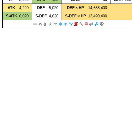
ATK
4,220
DEF
5,020
DEF × HP
14,658,400
S‑ATK
6,020
S‑DEF
4,620
S‑DEF × HP
13,490,400