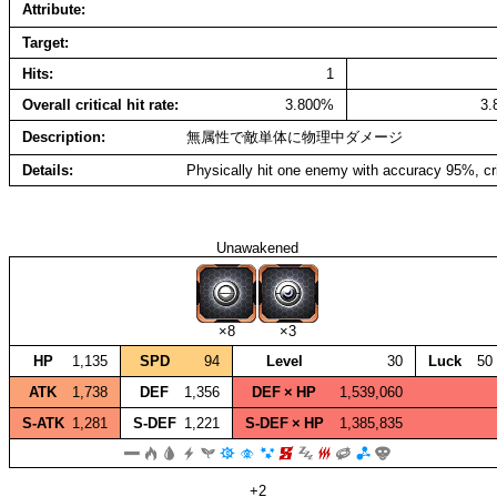
Attribute
Target
Hits
1
Overall critical hit rate
3.800%
3
Description
無属性で敵単体に物理中ダメージ
Details
Physically hit one enemy with accuracy 95%, cr
Unawakened
×8
×3
HP
1,135
SPD
94
Level
30
Luck
50
ATK
1,738
DEF
1,356
DEF × HP
1,539,060
S‑ATK
1,281
S‑DEF
1,221
S‑DEF × HP
1,385,835
+2