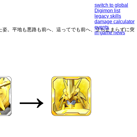
switch to global
Digimon list
legacy skills
damage calculator
events
た姿。平地も悪路も前へ、這ってでも前へ、立ち止まらずに突
in-game news
→