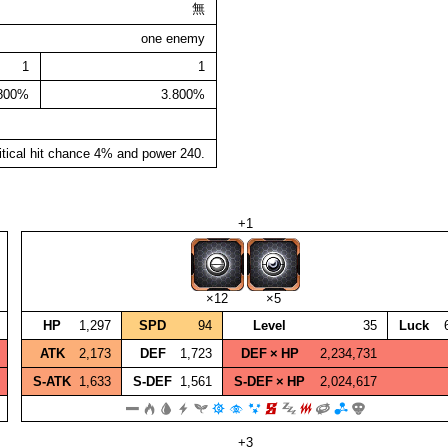
無
one enemy
1
1
.800%
3.800%
itical hit chance 4% and power 240.
+1
×12
×5
HP
1,297
SPD
94
Level
35
Luck
ATK
2,173
DEF
1,723
DEF × HP
2,234,731
S‑ATK
1,633
S‑DEF
1,561
S‑DEF × HP
2,024,617
+3