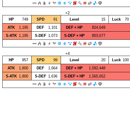
+2
HP
749
SPD
91
Level
15
Luck
70
ATK
1,195
DEF
1,101
DEF × HP
824,649
S‑ATK
1,195
S‑DEF
1,073
S‑DEF × HP
803,677
+4
HP
957
SPD
99
Level
20
Luck
100
ATK
1,800
DEF
1,664
DEF × HP
1,592,448
S‑ATK
1,800
S‑DEF
1,636
S‑DEF × HP
1,565,652