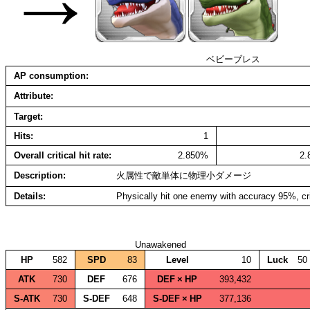
ベビーブレス
AP consumption
Attribute
Target
Hits
1
Overall critical hit rate
2.850%
2
Description
火属性で敵単体に物理小ダメージ
Details
Physically hit one enemy with accuracy 95%, cr
Unawakened
HP
582
SPD
83
Level
10
Luck
50
ATK
730
DEF
676
DEF × HP
393,432
S‑ATK
730
S‑DEF
648
S‑DEF × HP
377,136