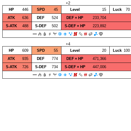
+2
HP
446
SPD
45
Level
15
Luck
70
ATK
636
DEF
524
DEF × HP
233,704
S‑ATK
488
S‑DEF
502
S‑DEF × HP
223,892
+4
HP
609
SPD
55
Level
20
Luck
100
ATK
935
DEF
774
DEF × HP
471,366
S‑ATK
726
S‑DEF
734
S‑DEF × HP
447,006