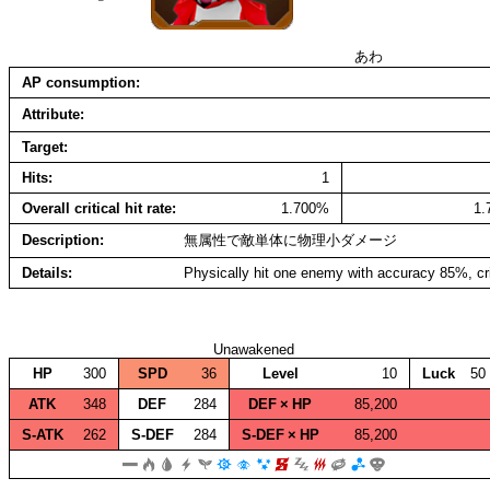
あわ
AP consumption
Attribute
Target
Hits
1
Overall critical hit rate
1.700%
1
Description
無属性で敵単体に物理小ダメージ
Details
Physically hit one enemy with accuracy 85%, cr
Unawakened
HP
300
SPD
36
Level
10
Luck
50
ATK
348
DEF
284
DEF × HP
85,200
S‑ATK
262
S‑DEF
284
S‑DEF × HP
85,200