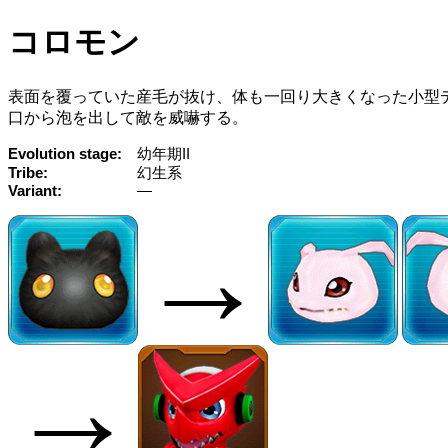
コロモン
表面を覆っていた産毛が抜け、体も一回り大きくなった小型
口から泡を出して敵を威嚇する。
Evolution stage
幼年期II
Tribe
幻生系
Variant
—
→
→