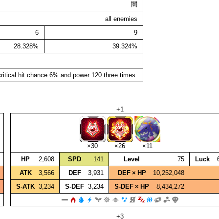
闇
all enemies
6
9
28.328%
39.324%
ritical hit chance 6% and power 120 three times.
+1
×30
×26
×11
HP
2,608
SPD
141
Level
75
Luck
ATK
3,566
DEF
3,931
DEF × HP
10,252,048
S‑ATK
3,234
S‑DEF
3,234
S‑DEF × HP
8,434,272
+3