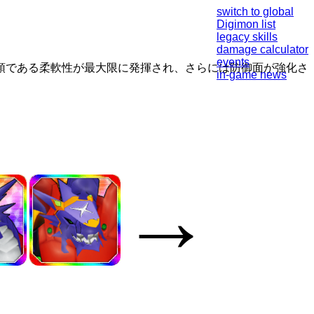
switch to global
Digimon list
legacy skills
damage calculator
events
領である柔軟性が最大限に発揮され、さらには防御面が強化さ
in-game news
→