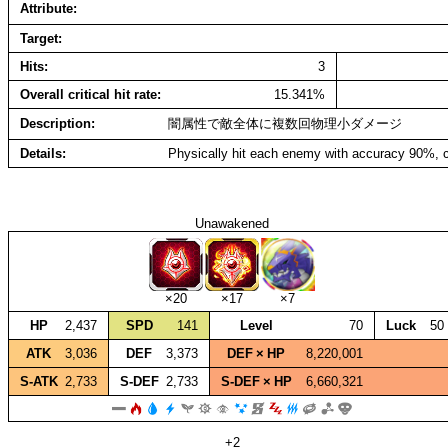
Attribute
Target
Hits
3
Overall critical hit rate
15.341%
Description
闇属性で敵全体に複数回物理小ダメージ
Details
Physically hit each enemy with accuracy 90%, c
Unawakened
×20
×17
×7
HP
2,437
SPD
141
Level
70
Luck
50
ATK
3,036
DEF
3,373
DEF × HP
8,220,001
S‑ATK
2,733
S‑DEF
2,733
S‑DEF × HP
6,660,321
+2