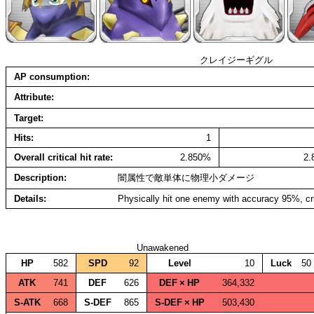
クレイジーギグル
AP consumption
Attribute
Target
Hits
1
Overall critical hit rate
2.850%
2
Description
闇属性で敵単体に物理小ダメージ
Details
Physically hit one enemy with accuracy 95%, cr
Unawakened
HP
582
SPD
92
Level
10
Luck
50
ATK
741
DEF
626
DEF × HP
364,332
S‑ATK
668
S‑DEF
865
S‑DEF × HP
503,430