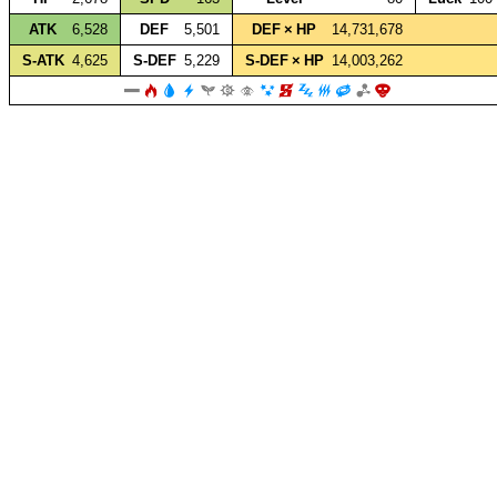
ATK
6,528
DEF
5,501
DEF × HP
14,731,678
S‑ATK
4,625
S‑DEF
5,229
S‑DEF × HP
14,003,262