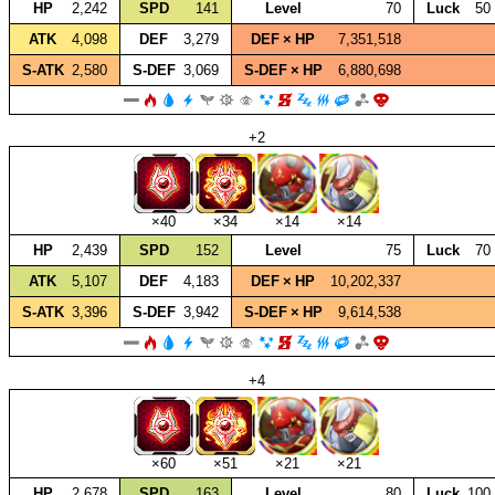
HP
2,242
SPD
141
Level
70
Luck
50
ATK
4,098
DEF
3,279
DEF × HP
7,351,518
S‑ATK
2,580
S‑DEF
3,069
S‑DEF × HP
6,880,698
+2
×40
×34
×14
×14
HP
2,439
SPD
152
Level
75
Luck
70
ATK
5,107
DEF
4,183
DEF × HP
10,202,337
S‑ATK
3,396
S‑DEF
3,942
S‑DEF × HP
9,614,538
+4
×60
×51
×21
×21
HP
2,678
SPD
163
Level
80
Luck
100