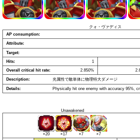
クォ・ヴァディス
AP consumption
Attribute
Target
Hits
1
Overall critical hit rate
2.850%
2
Description
光属性で敵単体に物理特大ダメージ
Details
Physically hit one enemy with accuracy 95%, cr
Unawakened
×20
×17
×7
×7