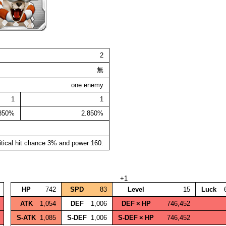
2
無
one enemy
1
1
.850%
2.850%
itical hit chance 3% and power 160.
+1
HP
742
SPD
83
Level
15
Luck
ATK
1,054
DEF
1,006
DEF × HP
746,452
S‑ATK
1,085
S‑DEF
1,006
S‑DEF × HP
746,452