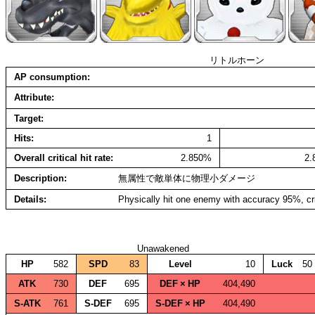
リトルホーン
AP consumption
Attribute
Target
Hits
1
Overall critical hit rate
2.850%
2
Description
無属性で敵単体に物理小ダメージ
Details
Physically hit one enemy with accuracy 95%, cr
Unawakened
HP
582
SPD
83
Level
10
Luck
50
ATK
730
DEF
695
DEF × HP
404,490
S‑ATK
761
S‑DEF
695
S‑DEF × HP
404,490