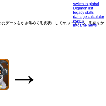
switch to global
Digimon list
legacy skills
damage calculator
events
ったデータをかき集めて毛皮状にしてかぶっている。毛皮をか
in-game news
→