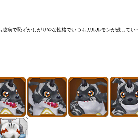
も臆病で恥ずかしがりやな性格でいつもガルルモンが残してい