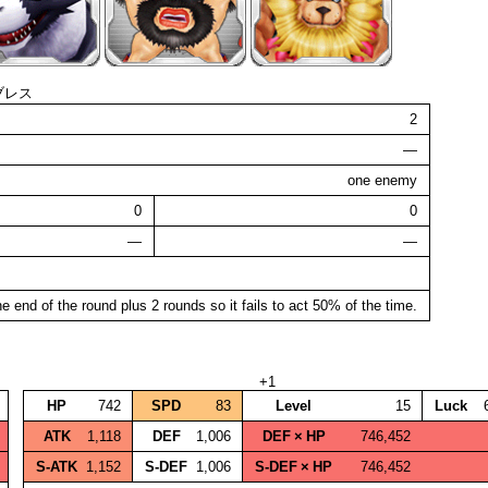
ブレス
2
—
one enemy
0
0
—
—
e end of the round plus 2 rounds so it fails to act 50% of the time.
+1
HP
742
SPD
83
Level
15
Luck
ATK
1,118
DEF
1,006
DEF × HP
746,452
S‑ATK
1,152
S‑DEF
1,006
S‑DEF × HP
746,452