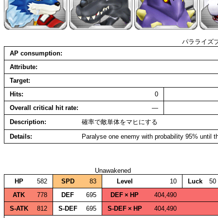
パラライズ
AP consumption
Attribute
Target
Hits
0
Overall critical hit rate
—
Description
確率で敵単体をマヒにする
Details
Paralyse one enemy with probability 95% until th
Unawakened
HP
582
SPD
83
Level
10
Luck
50
ATK
778
DEF
695
DEF × HP
404,490
S‑ATK
812
S‑DEF
695
S‑DEF × HP
404,490