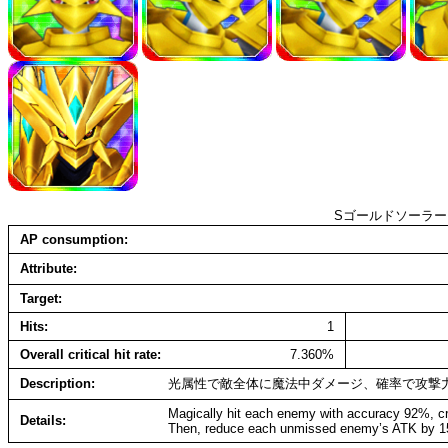
Sゴールドソーラ
AP consumption
Attribute
Target
Hits
1
Overall critical hit rate
7.360%
Description
光属性で敵全体に魔法中ダメージ、確率で攻撃
Magically hit each enemy with accuracy 92%, cr
Details
Then, reduce each unmissed enemy’s ATK by 15%