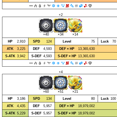
+2
×40
×34
×14
HP
2,910
SPD
124
Level
75
Luck
70
ATK
3,225
DEF
4,593
DEF × HP
13,365,630
S‑ATK
3,942
S‑DEF
4,593
S‑DEF × HP
13,365,630
+4
×60
×51
×21
HP
3,186
SPD
134
Level
80
Luck
100
ATK
4,435
DEF
5,957
DEF × HP
18,979,002
S‑ATK
5,229
S‑DEF
5,957
S‑DEF × HP
18,979,002