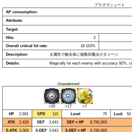
プラズマシュート
AP consumption
Attribute
Target
Hits
3
Overall critical hit rate
18.103%
Description
火属性で敵全体に複数回魔法小ダメージ
Details
Magically hit each enemy with accuracy 92%, cr
Unawakened
×20
×17
×7
HP
2,681
SPD
115
Level
70
Luck
50
ATK
2,428
DEF
3,643
DEF × HP
9,766,883
S‑ATK
3,069
S‑DEF
3,643
S‑DEF × HP
9,766,883