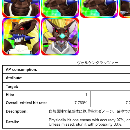
ヴォルケンクラッツァー
AP consumption
Attribute
Target
Hits
1
Overall critical hit rate
7.760%
7
Description
自然属性で敵単体に物理特大ダメージ、確率で
Physically hit one enemy with accuracy 97%, cr
Details
Unless missed, stun it with probability 30%.