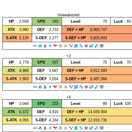
Unawakened
HP
2,559
SPD
193
Level
70
Luck
50
ATK
3,980
DEF
2,733
DEF × HP
6,993,747
S‑ATK
2,126
S‑DEF
2,277
S‑DEF × HP
5,826,843
+2
HP
2,779
SPD
207
Level
75
Luck
70
ATK
4,968
DEF
3,567
DEF × HP
9,912,693
S‑ATK
2,883
S‑DEF
3,054
S‑DEF × HP
8,487,066
+4
HP
3,044
SPD
223
Level
80
Luck
100
ATK
6,372
DEF
4,816
DEF × HP
14,659,904
S‑ATK
4,055
S‑DEF
4,244
S‑DEF × HP
12,918,736