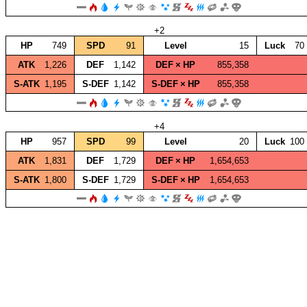
+2
HP
749
SPD
91
Level
15
Luck
70
ATK
1,226
DEF
1,142
DEF × HP
855,358
S‑ATK
1,195
S‑DEF
1,142
S‑DEF × HP
855,358
+4
HP
957
SPD
99
Level
20
Luck
100
ATK
1,831
DEF
1,729
DEF × HP
1,654,653
S‑ATK
1,800
S‑DEF
1,729
S‑DEF × HP
1,654,653