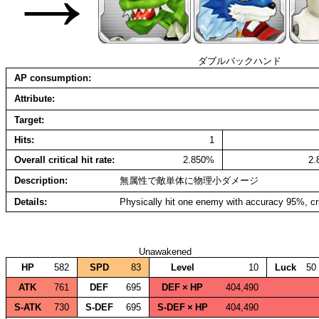
ダブルバックハンド
AP consumption
Attribute
Target
Hits
1
Overall critical hit rate
2.850%
2
Description
無属性で敵単体に物理小ダメージ
Details
Physically hit one enemy with accuracy 95%, cr
Unawakened
HP
582
SPD
83
Level
10
Luck
50
ATK
761
DEF
695
DEF × HP
404,490
S‑ATK
730
S‑DEF
695
S‑DEF × HP
404,490