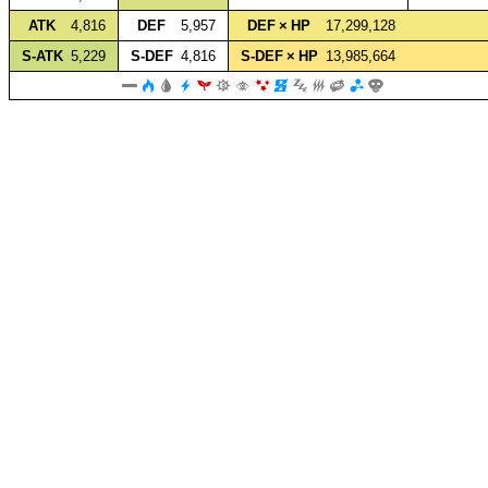
ATK
4,816
DEF
5,957
DEF × HP
17,299,128
S‑ATK
5,229
S‑DEF
4,816
S‑DEF × HP
13,985,664