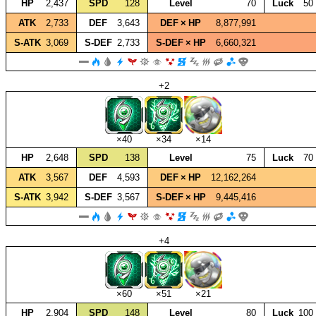
HP
2,437
SPD
128
Level
70
Luck
50
ATK
2,733
DEF
3,643
DEF × HP
8,877,991
S‑ATK
3,069
S‑DEF
2,733
S‑DEF × HP
6,660,321
+2
×40
×34
×14
HP
2,648
SPD
138
Level
75
Luck
70
ATK
3,567
DEF
4,593
DEF × HP
12,162,264
S‑ATK
3,942
S‑DEF
3,567
S‑DEF × HP
9,445,416
+4
×60
×51
×21
HP
2,904
SPD
148
Level
80
Luck
100