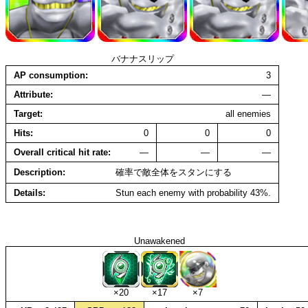
バナナスリップ
AP consumption
3
Attribute
—
Target
all enemies
Hits
0
0
0
Overall critical hit rate
—
—
—
Description
確率で敵全体をスタンにする
Details
Stun each enemy with probability 43%.
Unawakened
×20
×17
×7