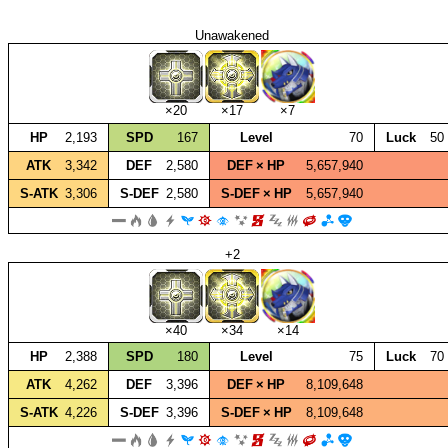
Unawakened
×20
×17
×7
HP
2,193
SPD
167
Level
70
Luck
50
ATK
3,342
DEF
2,580
DEF × HP
5,657,940
S‑ATK
3,306
S‑DEF
2,580
S‑DEF × HP
5,657,940
+2
×40
×34
×14
HP
2,388
SPD
180
Level
75
Luck
70
ATK
4,262
DEF
3,396
DEF × HP
8,109,648
S‑ATK
4,226
S‑DEF
3,396
S‑DEF × HP
8,109,648