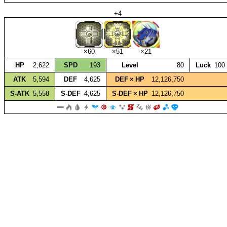
+4
×60
×51
×21
HP
2,622
SPD
193
Level
80
Luck
100
ATK
5,594
DEF
4,625
DEF × HP
12,126,750
S‑ATK
5,558
S‑DEF
4,625
S‑DEF × HP
12,126,750