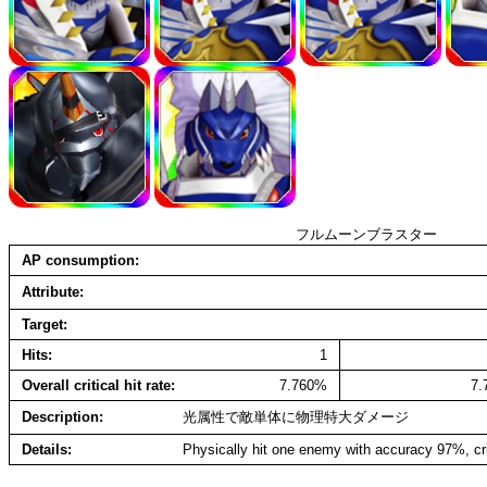
フルムーンブラスター
AP consumption
Attribute
Target
Hits
1
Overall critical hit rate
7.760%
7
Description
光属性で敵単体に物理特大ダメージ
Details
Physically hit one enemy with accuracy 97%, cr