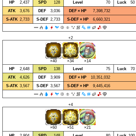
HP
2,437
SPD
128
Level
70
Luck
50
ATK
3,676
DEF
3,036
DEF × HP
7,398,732
S‑ATK
2,733
S‑DEF
2,733
S‑DEF × HP
6,660,321
+2
×40
×34
×14
HP
2,648
SPD
138
Level
75
Luck
70
ATK
4,626
DEF
3,909
DEF × HP
10,351,032
S‑ATK
3,567
S‑DEF
3,567
S‑DEF × HP
9,445,416
+4
×60
×51
×21
HP
2,904
SPD
148
Level
80
Luck
100