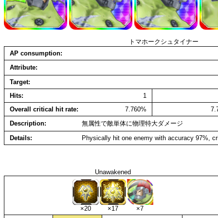
トマホークシュタイナー
AP consumption
Attribute
Target
Hits
1
Overall critical hit rate
7.760%
7
Description
無属性で敵単体に物理特大ダメージ
Details
Physically hit one enemy with accuracy 97%, cr
Unawakened
×20
×17
×7