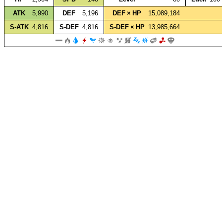
ATK
5,990
DEF
5,196
DEF × HP
15,089,184
S‑ATK
4,816
S‑DEF
4,816
S‑DEF × HP
13,985,664