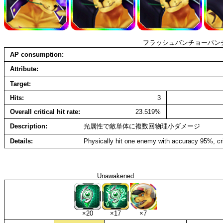
フラッシュバンチョーパン
AP consumption
Attribute
Target
Hits
3
Overall critical hit rate
23.519%
Description
光属性で敵単体に複数回物理小ダメージ
Details
Physically hit one enemy with accuracy 95%, cri
Unawakened
×20
×17
×7