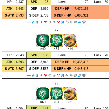
HP
2,437
SPD
128
Level
70
Luck
50
ATK
3,643
DEF
3,069
DEF × HP
7,479,153
S‑ATK
2,733
S‑DEF
2,733
S‑DEF × HP
6,660,321
+2
×40
×34
×14
HP
2,648
SPD
138
Level
75
Luck
70
ATK
4,593
DEF
3,942
DEF × HP
10,438,416
S‑ATK
3,567
S‑DEF
3,567
S‑DEF × HP
9,445,416
+4
×60
×51
×21
HP
2,904
SPD
148
Level
80
Luck
100