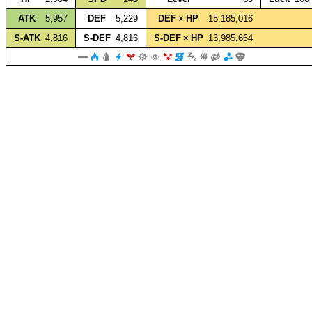
ATK
5,957
DEF
5,229
DEF × HP
15,185,016
S‑ATK
4,816
S‑DEF
4,816
S‑DEF × HP
13,985,664