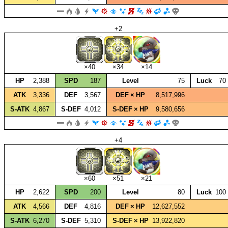
+2
×40
×34
×14
HP
2,388
SPD
187
Level
75
Luck
70
ATK
3,336
DEF
3,567
DEF × HP
8,517,996
S‑ATK
4,867
S‑DEF
4,012
S‑DEF × HP
9,580,656
+4
×60
×51
×21
HP
2,622
SPD
200
Level
80
Luck
100
ATK
4,566
DEF
4,816
DEF × HP
12,627,552
S‑ATK
6,270
S‑DEF
5,310
S‑DEF × HP
13,922,820