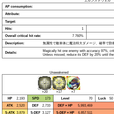
エルンストウェル
AP consumption
Attribute
Target
Hits
1
Overall critical hit rate
7.760%
Description
無属性で敵単体に魔法特大ダメージ、確率で防
Magically hit one enemy with accuracy 97%, cri
Details
Unless missed, reduce its DEF by 20% until the
Unawakened
×20
×17
×7
HP
2,193
SPD
173
Level
70
Luck
50
ATK
2,520
DEF
2,733
DEF × HP
5,993,469
S‑ATK
3,879
S‑DEF
3,127
S‑DEF × HP
6,857,511