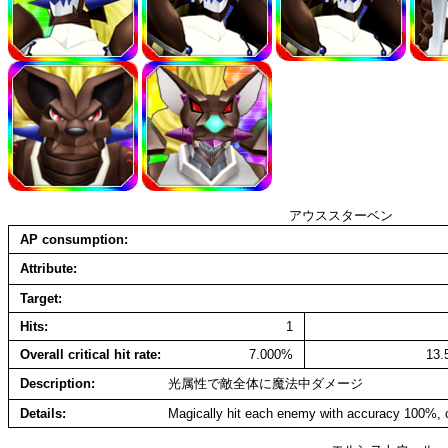
アウススターベン
AP consumption
Attribute
Target
Hits
1
Overall critical hit rate
7.000%
13
Description
光属性で敵全体に魔法中ダメージ
Details
Magically hit each enemy with accuracy 100%, c