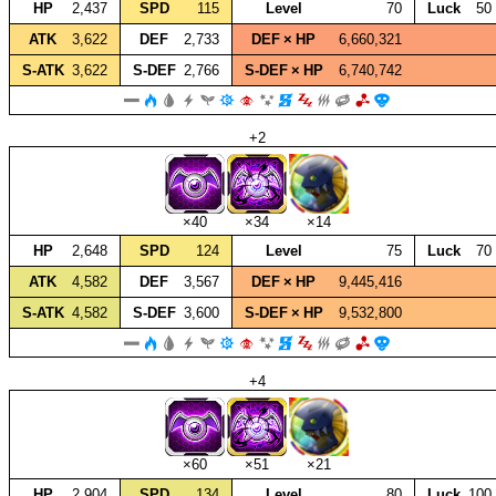
HP
2,437
SPD
115
Level
70
Luck
50
ATK
3,622
DEF
2,733
DEF × HP
6,660,321
S‑ATK
3,622
S‑DEF
2,766
S‑DEF × HP
6,740,742
+2
×40
×34
×14
HP
2,648
SPD
124
Level
75
Luck
70
ATK
4,582
DEF
3,567
DEF × HP
9,445,416
S‑ATK
4,582
S‑DEF
3,600
S‑DEF × HP
9,532,800
+4
×60
×51
×21
HP
2,904
SPD
134
Level
80
Luck
100