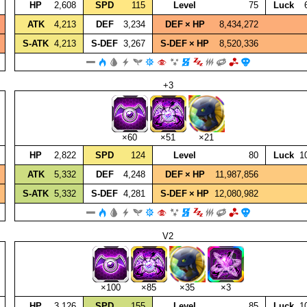
HP
2,608
SPD
115
Level
75
Luck
ATK
4,213
DEF
3,234
DEF × HP
8,434,272
S‑ATK
4,213
S‑DEF
3,267
S‑DEF × HP
8,520,336
+3
×60
×51
×21
HP
2,822
SPD
124
Level
80
Luck
1
ATK
5,332
DEF
4,248
DEF × HP
11,987,856
S‑ATK
5,332
S‑DEF
4,281
S‑DEF × HP
12,080,982
V2
×100
×85
×35
×3
HP
3,126
SPD
155
Level
85
Luck
1