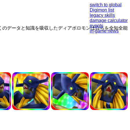
switch to global
Digimon list
legacy skills
damage calculator
events
くのデータと知識を吸収したディアボロモンは自らを全知全能
in-game news