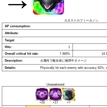
カタストロフィーカノン
AP consumption
Attribute
Target
Hits
1
Overall critical hit rate
7.360%
14.
Description
火属性で敵全体に物理中ダメージ
Details
Physically hit each enemy with accuracy 92%, c
Unawakened
×20
×17
×7