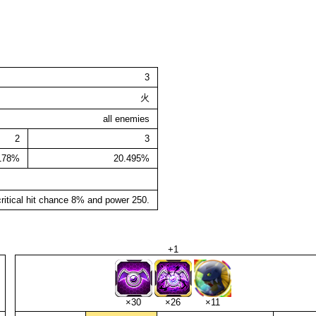
3
火
all enemies
2
3
178%
20.495%
ritical hit chance 8% and power 250.
+1
×30
×26
×11