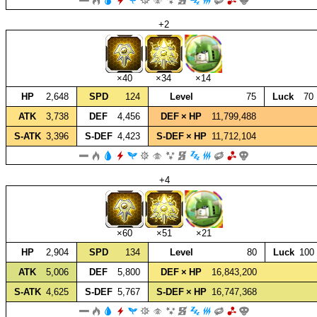
+2
×40
×34
×14
HP
2,648
SPD
124
Level
75
Luck
70
ATK
3,738
DEF
4,456
DEF × HP
11,799,488
S‑ATK
3,396
S‑DEF
4,423
S‑DEF × HP
11,712,104
+4
×60
×51
×21
HP
2,904
SPD
134
Level
80
Luck
100
ATK
5,006
DEF
5,800
DEF × HP
16,843,200
S‑ATK
4,625
S‑DEF
5,767
S‑DEF × HP
16,747,368