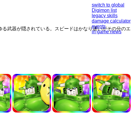
switch to global
Digimon list
legacy skills
damage calculator
events
ゆる武器が隠されている。スピードはかなり遅いがその分のエ
in-game news