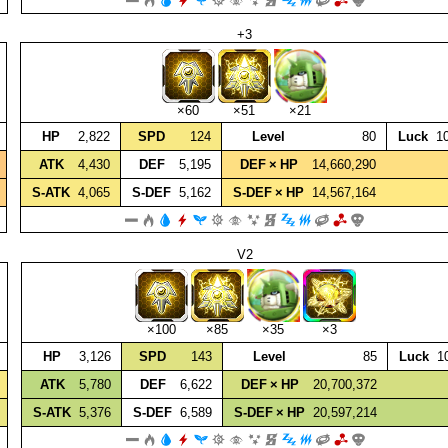
+3
×60
×51
×21
HP
2,822
SPD
124
Level
80
Luck
1
ATK
4,430
DEF
5,195
DEF × HP
14,660,290
S‑ATK
4,065
S‑DEF
5,162
S‑DEF × HP
14,567,164
V2
×100
×85
×35
×3
HP
3,126
SPD
143
Level
85
Luck
1
ATK
5,780
DEF
6,622
DEF × HP
20,700,372
S‑ATK
5,376
S‑DEF
6,589
S‑DEF × HP
20,597,214