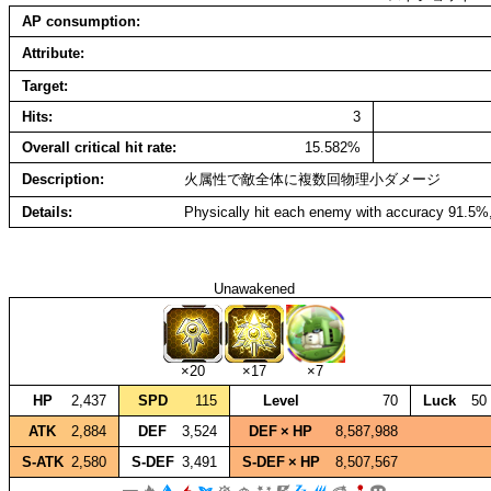
AP consumption
Attribute
Target
Hits
3
Overall critical hit rate
15.582%
Description
火属性で敵全体に複数回物理小ダメージ
Details
Physically hit each enemy with accuracy 91.5%,
Unawakened
×20
×17
×7
HP
2,437
SPD
115
Level
70
Luck
50
ATK
2,884
DEF
3,524
DEF × HP
8,587,988
S‑ATK
2,580
S‑DEF
3,491
S‑DEF × HP
8,507,567