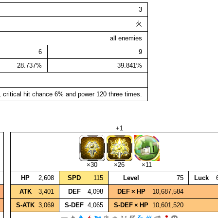
3
火
all enemies
6
9
28.737%
39.841%
 critical hit chance 6% and power 120 three times.
+1
×30
×26
×11
HP
2,608
SPD
115
Level
75
Luck
ATK
3,401
DEF
4,098
DEF × HP
10,687,584
S‑ATK
3,069
S‑DEF
4,065
S‑DEF × HP
10,601,520