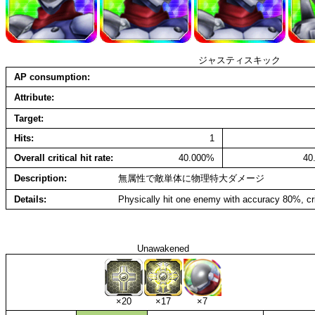
ジャスティスキック
AP consumption
Attribute
Target
Hits
1
Overall critical hit rate
40.000%
40
Description
無属性で敵単体に物理特大ダメージ
Details
Physically hit one enemy with accuracy 80%, cr
Unawakened
×20
×17
×7