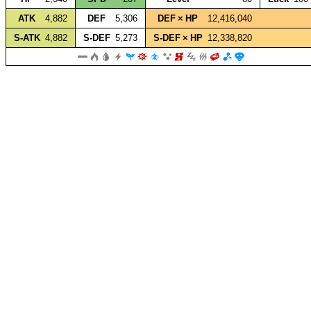
ATK
4,882
DEF
5,306
DEF × HP
12,416,040
S‑ATK
4,882
S‑DEF
5,273
S‑DEF × HP
12,338,820