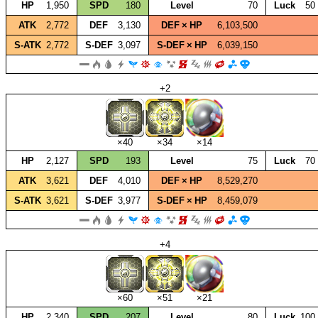
HP
1,950
SPD
180
Level
70
Luck
50
ATK
2,772
DEF
3,130
DEF × HP
6,103,500
S‑ATK
2,772
S‑DEF
3,097
S‑DEF × HP
6,039,150
+2
×40
×34
×14
HP
2,127
SPD
193
Level
75
Luck
70
ATK
3,621
DEF
4,010
DEF × HP
8,529,270
S‑ATK
3,621
S‑DEF
3,977
S‑DEF × HP
8,459,079
+4
×60
×51
×21
HP
2,340
SPD
207
Level
80
Luck
100