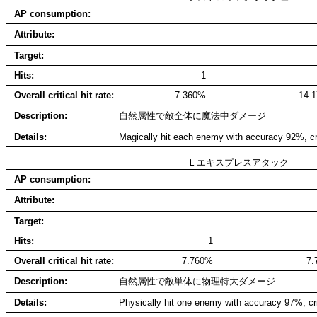
AP consumption
Attribute
Target
Hits
1
Overall critical hit rate
7.360%
14.
Description
自然属性で敵全体に魔法中ダメージ
Details
Magically hit each enemy with accuracy 92%, cr
Ｌエキスプレスアタック
AP consumption
Attribute
Target
Hits
1
Overall critical hit rate
7.760%
7
Description
自然属性で敵単体に物理特大ダメージ
Details
Physically hit one enemy with accuracy 97%, cr