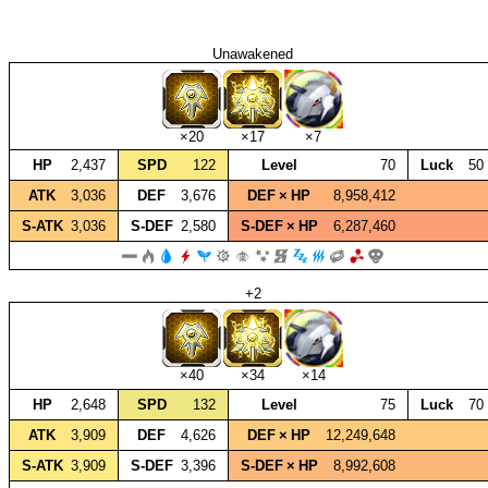
Unawakened
×20
×17
×7
HP
2,437
SPD
122
Level
70
Luck
50
ATK
3,036
DEF
3,676
DEF × HP
8,958,412
S‑ATK
3,036
S‑DEF
2,580
S‑DEF × HP
6,287,460
+2
×40
×34
×14
HP
2,648
SPD
132
Level
75
Luck
70
ATK
3,909
DEF
4,626
DEF × HP
12,249,648
S‑ATK
3,909
S‑DEF
3,396
S‑DEF × HP
8,992,608