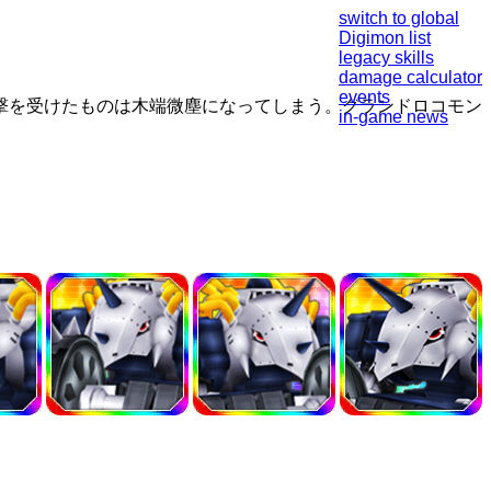
switch to global
Digimon list
legacy skills
damage calculator
events
撃を受けたものは木端微塵になってしまう。グランドロコモン
in-game news