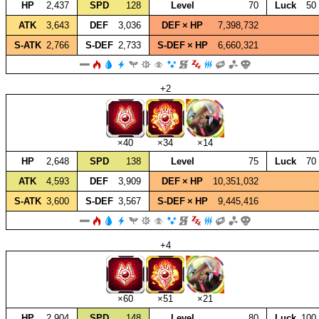
HP
2,437
SPD
128
Level
70
Luck
50
ATK
3,643
DEF
3,036
DEF × HP
7,398,732
S‑ATK
2,766
S‑DEF
2,733
S‑DEF × HP
6,660,321
+2
×40
×34
×14
HP
2,648
SPD
138
Level
75
Luck
70
ATK
4,593
DEF
3,909
DEF × HP
10,351,032
S‑ATK
3,600
S‑DEF
3,567
S‑DEF × HP
9,445,416
+4
×60
×51
×21
HP
2,904
SPD
148
Level
80
Luck
100