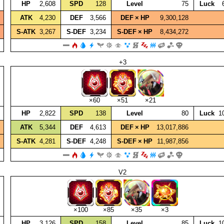
HP
2,608
SPD
128
Level
75
Luck
ATK
4,230
DEF
3,566
DEF × HP
9,300,128
S‑ATK
3,267
S‑DEF
3,234
S‑DEF × HP
8,434,272
+3
×60
×51
×21
HP
2,822
SPD
138
Level
80
Luck
1
ATK
5,344
DEF
4,613
DEF × HP
13,017,886
S‑ATK
4,281
S‑DEF
4,248
S‑DEF × HP
11,987,856
V2
×100
×85
×35
×3
HP
3,126
SPD
158
Level
85
Luck
1