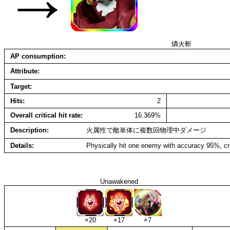
燐火斬
AP consumption
Attribute
Target
Hits
2
Overall critical hit rate
16.369%
Description
火属性で敵単体に複数回物理中ダメージ
Details
Physically hit one enemy with accuracy 95%, cr
Unawakened
×20
×17
×7