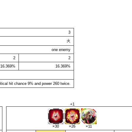
3
火
one enemy
2
2
16.369%
16.369%
itical hit chance 9% and power 260 twice.
+1
×30
×26
×11