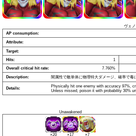
ヴェノ
AP consumption
Attribute
Target
Hits
1
Overall critical hit rate
7.760%
Description
闇属性で敵単体に物理特大ダメージ、確率で毒
Physically hit one enemy with accuracy 97%, cr
Details
Unless missed, poison it with probability 30% un
Unawakened
×20
×17
×7