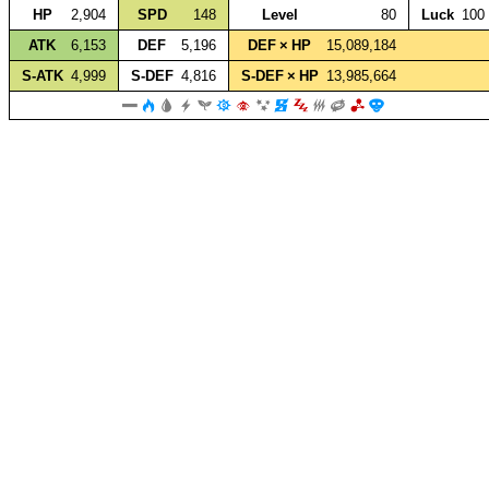
HP
2,904
SPD
148
Level
80
Luck
100
ATK
6,153
DEF
5,196
DEF × HP
15,089,184
S‑ATK
4,999
S‑DEF
4,816
S‑DEF × HP
13,985,664