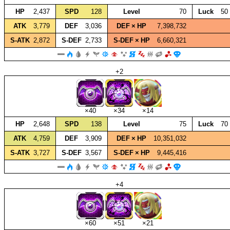
HP
2,437
SPD
128
Level
70
Luck
50
ATK
3,779
DEF
3,036
DEF × HP
7,398,732
S‑ATK
2,872
S‑DEF
2,733
S‑DEF × HP
6,660,321
+2
×40
×34
×14
HP
2,648
SPD
138
Level
75
Luck
70
ATK
4,759
DEF
3,909
DEF × HP
10,351,032
S‑ATK
3,727
S‑DEF
3,567
S‑DEF × HP
9,445,416
+4
×60
×51
×21