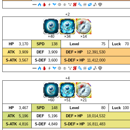
+2
×40
×34
×14
HP
3,170
SPD
138
Level
75
Luck
70
ATK
3,909
DEF
3,909
DEF × HP
12,391,530
S‑ATK
3,567
S‑DEF
3,600
S‑DEF × HP
11,412,000
+4
×60
×51
×21
HP
3,467
SPD
148
Level
80
Luck
100
ATK
5,196
DEF
5,196
DEF × HP
18,014,532
S‑ATK
4,816
S‑DEF
4,849
S‑DEF × HP
16,811,483