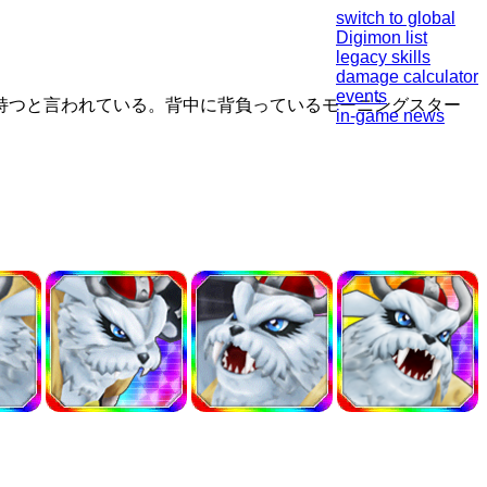
switch to global
Digimon list
legacy skills
damage calculator
events
持つと言われている。背中に背負っているモーニングスター
in-game news