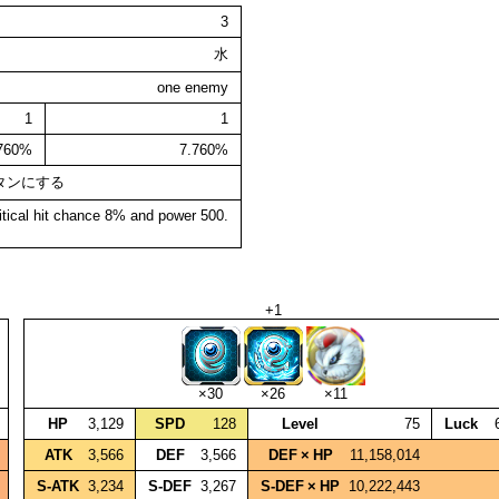
3
水
one enemy
1
1
.760%
7.760%
タンにする
itical hit chance 8% and power 500.
+1
×30
×26
×11
HP
3,129
SPD
128
Level
75
Luck
ATK
3,566
DEF
3,566
DEF × HP
11,158,014
S‑ATK
3,234
S‑DEF
3,267
S‑DEF × HP
10,222,443