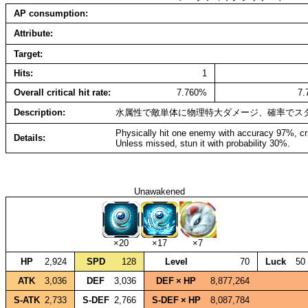
AP consumption
Attribute
Target
Hits
1
Overall critical hit rate
7.760%
7
Description
水属性で敵単体に物理特大ダメージ、確率でス
Physically hit one enemy with accuracy 97%, cr
Details
Unless missed, stun it with probability 30%.
Unawakened
×20
×17
×7
HP
2,924
SPD
128
Level
70
Luck
50
ATK
3,036
DEF
3,036
DEF × HP
8,877,264
S‑ATK
2,733
S‑DEF
2,766
S‑DEF × HP
8,087,784