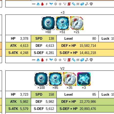
+3
×60
×51
×21
HP
3,378
SPD
138
Level
80
Luck
1
ATK
4,613
DEF
4,613
DEF × HP
15,582,714
S‑ATK
4,248
S‑DEF
4,281
S‑DEF × HP
14,461,218
V2
×100
×85
×35
×3
HP
3,723
SPD
158
Level
85
Luck
1
ATK
5,982
DEF
5,982
DEF × HP
22,270,986
S‑ATK
5,579
S‑DEF
5,612
S‑DEF × HP
20,893,476