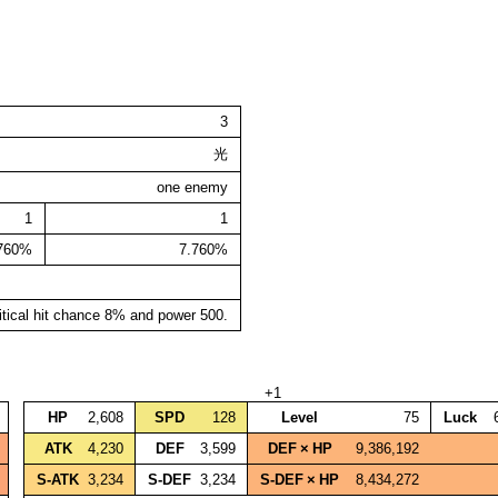
3
光
one enemy
1
1
.760%
7.760%
itical hit chance 8% and power 500.
+1
HP
2,608
SPD
128
Level
75
Luck
ATK
4,230
DEF
3,599
DEF × HP
9,386,192
S‑ATK
3,234
S‑DEF
3,234
S‑DEF × HP
8,434,272