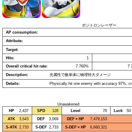
ポジトロンレーザー
AP consumption
Attribute
Target
Hits
1
Overall critical hit rate
7.760%
7
Description
光属性で敵単体に物理特大ダメージ
Details
Physically hit one enemy with accuracy 97%, cr
Unawakened
HP
2,437
SPD
128
Level
70
Luck
50
ATK
3,643
DEF
3,069
DEF × HP
7,479,153
S‑ATK
2,733
S‑DEF
2,733
S‑DEF × HP
6,660,321