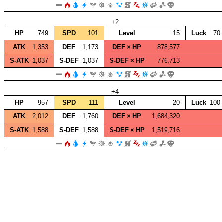
+2
HP
749
SPD
101
Level
15
Luck
70
ATK
1,353
DEF
1,173
DEF × HP
878,577
S‑ATK
1,037
S‑DEF
1,037
S‑DEF × HP
776,713
+4
HP
957
SPD
111
Level
20
Luck
100
ATK
2,012
DEF
1,760
DEF × HP
1,684,320
S‑ATK
1,588
S‑DEF
1,588
S‑DEF × HP
1,519,716