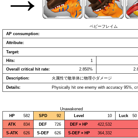
ベビーフレイム
AP consumption
Attribute
Target
Hits
1
Overall critical hit rate
2.850%
2
Description
火属性で敵単体に物理小ダメージ
Details
Physically hit one enemy with accuracy 95%, cr
Unawakened
HP
582
SPD
92
Level
10
Luck
50
ATK
834
DEF
726
DEF × HP
422,532
S‑ATK
626
S‑DEF
626
S‑DEF × HP
364,332