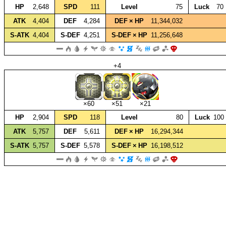
HP
2,648
SPD
111
Level
75
Luck
70
ATK
4,404
DEF
4,284
DEF × HP
11,344,032
S‑ATK
4,404
S‑DEF
4,251
S‑DEF × HP
11,256,648
+4
×60
×51
×21
HP
2,904
SPD
118
Level
80
Luck
100
ATK
5,757
DEF
5,611
DEF × HP
16,294,344
S‑ATK
5,757
S‑DEF
5,578
S‑DEF × HP
16,198,512