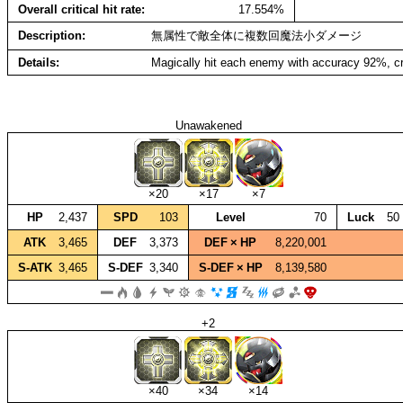
Overall critical hit rate
17.554%
Description
無属性で敵全体に複数回魔法小ダメージ
Details
Magically hit each enemy with accuracy 92%, cr
Unawakened
×20
×17
×7
HP
2,437
SPD
103
Level
70
Luck
50
ATK
3,465
DEF
3,373
DEF × HP
8,220,001
S‑ATK
3,465
S‑DEF
3,340
S‑DEF × HP
8,139,580
+2
×40
×34
×14