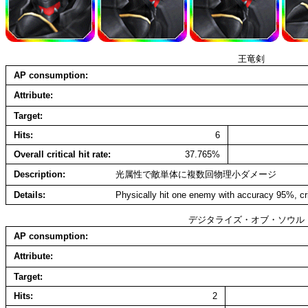
王竜剣
AP consumption
Attribute
Target
Hits
6
Overall critical hit rate
37.765%
Description
光属性で敵単体に複数回物理小ダメージ
Details
Physically hit one enemy with accuracy 95%, cri
デジタライズ・オブ・ソウル
AP consumption
Attribute
Target
Hits
2