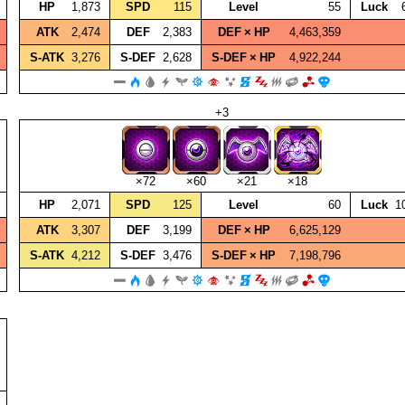
HP
1,873
SPD
115
Level
55
Luck
ATK
2,474
DEF
2,383
DEF × HP
4,463,359
S‑ATK
3,276
S‑DEF
2,628
S‑DEF × HP
4,922,244
+3
×72
×60
×21
×18
HP
2,071
SPD
125
Level
60
Luck
1
ATK
3,307
DEF
3,199
DEF × HP
6,625,129
S‑ATK
4,212
S‑DEF
3,476
S‑DEF × HP
7,198,796