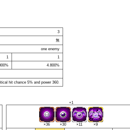
3
無
one enemy
1
1
.800%
4.800%
itical hit chance 5% and power 360.
+1
×36
×30
×11
×9