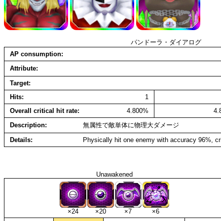
パンドーラ・ダイアログ
AP consumption
Attribute
Target
Hits
1
Overall critical hit rate
4.800%
4
Description
無属性で敵単体に物理大ダメージ
Details
Physically hit one enemy with accuracy 96%, cr
Unawakened
×24
×20
×7
×6