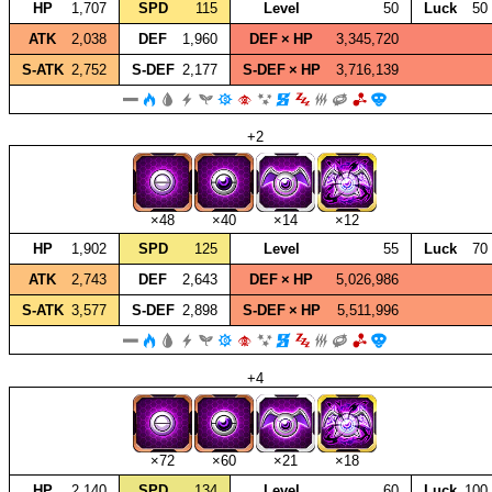
HP
1,707
SPD
115
Level
50
Luck
50
ATK
2,038
DEF
1,960
DEF × HP
3,345,720
S‑ATK
2,752
S‑DEF
2,177
S‑DEF × HP
3,716,139
+2
×48
×40
×14
×12
HP
1,902
SPD
125
Level
55
Luck
70
ATK
2,743
DEF
2,643
DEF × HP
5,026,986
S‑ATK
3,577
S‑DEF
2,898
S‑DEF × HP
5,511,996
+4
×72
×60
×21
×18
HP
2,140
SPD
134
Level
60
Luck
100