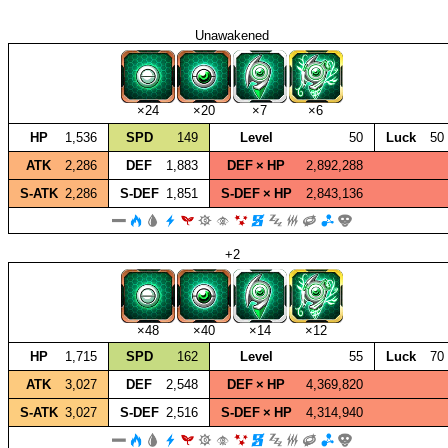
Unawakened
×24
×20
×7
×6
HP
1,536
SPD
149
Level
50
Luck
50
ATK
2,286
DEF
1,883
DEF × HP
2,892,288
S‑ATK
2,286
S‑DEF
1,851
S‑DEF × HP
2,843,136
+2
×48
×40
×14
×12
HP
1,715
SPD
162
Level
55
Luck
70
ATK
3,027
DEF
2,548
DEF × HP
4,369,820
S‑ATK
3,027
S‑DEF
2,516
S‑DEF × HP
4,314,940