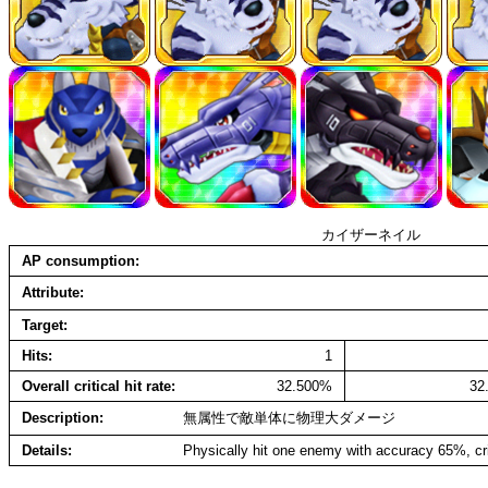
カイザーネイル
AP consumption
Attribute
Target
Hits
1
Overall critical hit rate
32.500%
32
Description
無属性で敵単体に物理大ダメージ
Details
Physically hit one enemy with accuracy 65%, cr