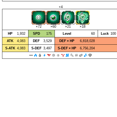
+4
×72
×60
×21
×18
HP
1,932
SPD
175
Level
60
Luck
100
ATK
4,083
DEF
3,529
DEF × HP
6,818,028
S‑ATK
4,083
S‑DEF
3,497
S‑DEF × HP
6,756,204