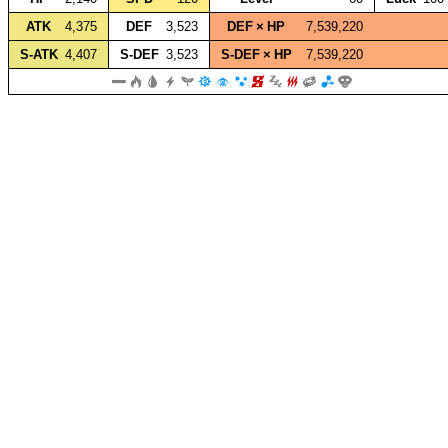
ATK
4,375
DEF
3,523
DEF × HP
7,539,220
S‑ATK
4,407
S‑DEF
3,523
S‑DEF × HP
7,539,220