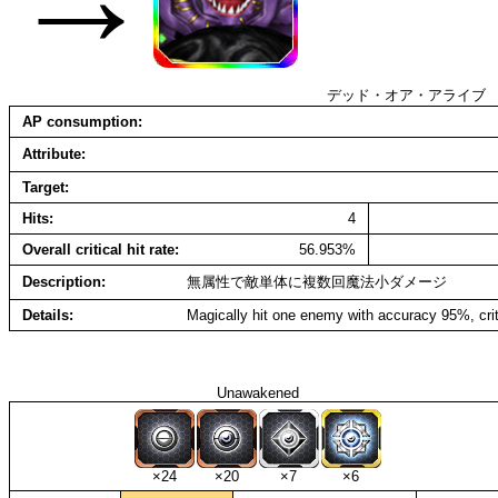
デッド・オア・アライブ
AP consumption
Attribute
Target
Hits
4
Overall critical hit rate
56.953%
Description
無属性で敵単体に複数回魔法小ダメージ
Details
Magically hit one enemy with accuracy 95%, crit
Unawakened
×24
×20
×7
×6