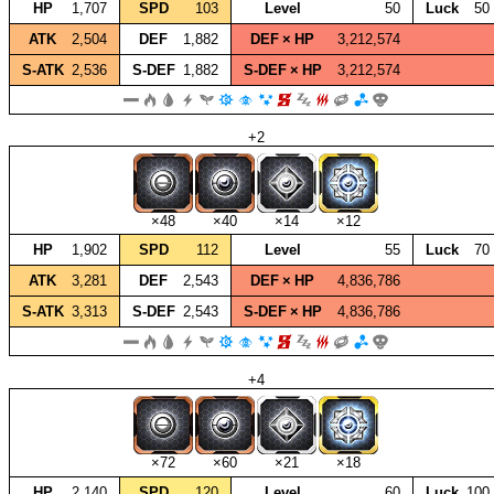
HP
1,707
SPD
103
Level
50
Luck
50
ATK
2,504
DEF
1,882
DEF × HP
3,212,574
S‑ATK
2,536
S‑DEF
1,882
S‑DEF × HP
3,212,574
+2
×48
×40
×14
×12
HP
1,902
SPD
112
Level
55
Luck
70
ATK
3,281
DEF
2,543
DEF × HP
4,836,786
S‑ATK
3,313
S‑DEF
2,543
S‑DEF × HP
4,836,786
+4
×72
×60
×21
×18
HP
2,140
SPD
120
Level
60
Luck
100