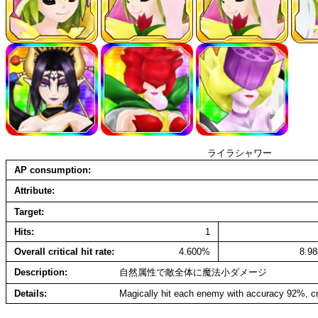
ライラシャワー
AP consumption
Attribute
Target
Hits
1
Overall critical hit rate
4.600%
8.9
Description
自然属性で敵全体に魔法小ダメージ
Details
Magically hit each enemy with accuracy 92%, cr