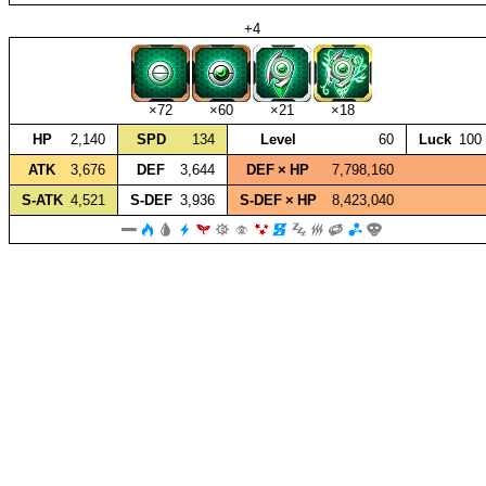
+4
×72
×60
×21
×18
HP
2,140
SPD
134
Level
60
Luck
100
ATK
3,676
DEF
3,644
DEF × HP
7,798,160
S‑ATK
4,521
S‑DEF
3,936
S‑DEF × HP
8,423,040