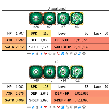
Unawakened
×24
×20
×7
×6
HP
1,707
SPD
115
Level
50
Luck
50
ATK
1,992
DEF
1,960
DEF × HP
3,345,720
S‑ATK
2,612
S‑DEF
2,177
S‑DEF × HP
3,716,139
+2
×48
×40
×14
×12
HP
1,902
SPD
125
Level
55
Luck
70
ATK
2,676
DEF
2,643
DEF × HP
5,026,986
S‑ATK
3,409
S‑DEF
2,898
S‑DEF × HP
5,511,996