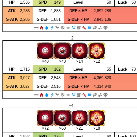
HP
1,536
SPD
149
Level
50
Luck
50
ATK
2,286
DEF
1,883
DEF × HP
2,892,288
S‑ATK
2,286
S‑DEF
1,851
S‑DEF × HP
2,843,136
+2
×48
×40
×14
×12
HP
1,715
SPD
162
Level
55
Luck
70
ATK
3,027
DEF
2,548
DEF × HP
4,369,820
S‑ATK
3,027
S‑DEF
2,516
S‑DEF × HP
4,314,940
+4
×72
×60
×21
×18
HP
1,932
SPD
175
Level
60
Luck
100