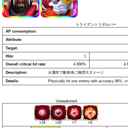
トライデントリボルバー
AP consumption
Attribute
Target
Hits
1
Overall critical hit rate
4.800%
4
Description
火属性で敵単体に物理大ダメージ
Details
Physically hit one enemy with accuracy 96%, cr
Unawakened
×24
×20
×7
×6