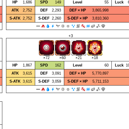
HP
1,686
SPD
149
Level
55
Luck
ATK
2,752
DEF
2,293
DEF × HP
3,865,998
S‑ATK
2,752
S‑DEF
2,260
S‑DEF × HP
3,810,360
+3
×72
×60
×21
×18
HP
1,867
SPD
162
Level
60
Luck
1
ATK
3,615
DEF
3,091
DEF × HP
5,770,897
S‑ATK
3,615
S‑DEF
3,059
S‑DEF × HP
5,711,153