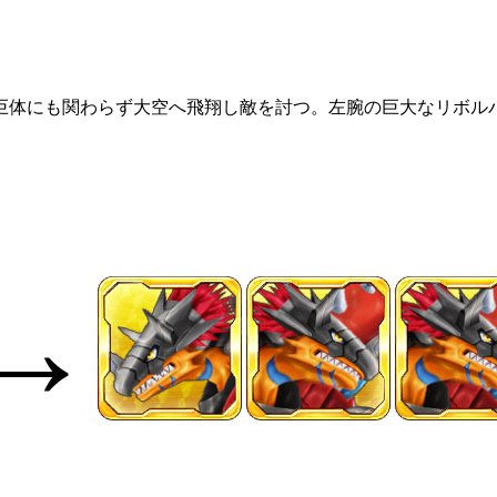
巨体にも関わらず大空へ飛翔し敵を討つ。左腕の巨大なリボル
。
→