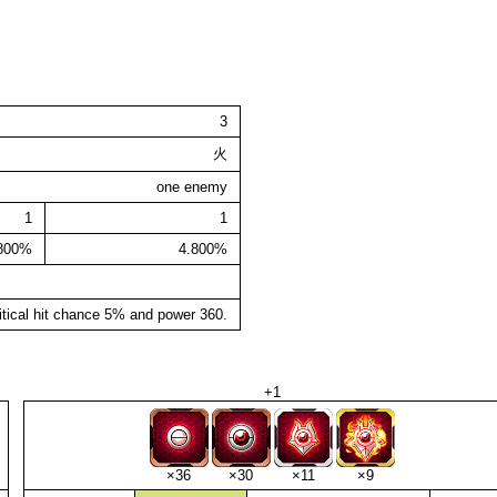
3
火
one enemy
1
1
.800%
4.800%
itical hit chance 5% and power 360.
+1
×36
×30
×11
×9