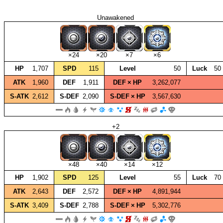
Unawakened
×24
×20
×7
×6
HP
1,707
SPD
115
Level
50
Luck
50
ATK
1,960
DEF
1,911
DEF × HP
3,262,077
S‑ATK
2,612
S‑DEF
2,090
S‑DEF × HP
3,567,630
+2
×48
×40
×14
×12
HP
1,902
SPD
125
Level
55
Luck
70
ATK
2,643
DEF
2,572
DEF × HP
4,891,944
S‑ATK
3,409
S‑DEF
2,788
S‑DEF × HP
5,302,776