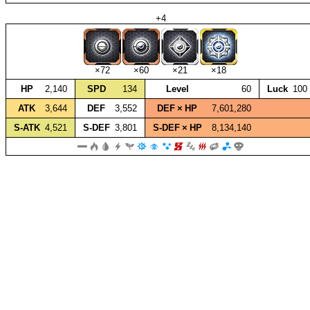
+4
×72
×60
×21
×18
HP
2,140
SPD
134
Level
60
Luck
100
ATK
3,644
DEF
3,552
DEF × HP
7,601,280
S‑ATK
4,521
S‑DEF
3,801
S‑DEF × HP
8,134,140