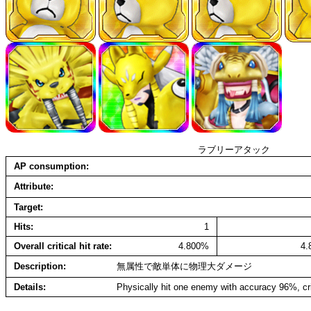
ラブリーアタック
AP consumption
Attribute
Target
Hits
1
Overall critical hit rate
4.800%
4
Description
無属性で敵単体に物理大ダメージ
Details
Physically hit one enemy with accuracy 96%, cr