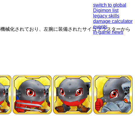
switch to global
Digimon list
legacy skills
damage calculator
events
は機械化されており、左腕に装備されたサイコブラスターから
in-game news