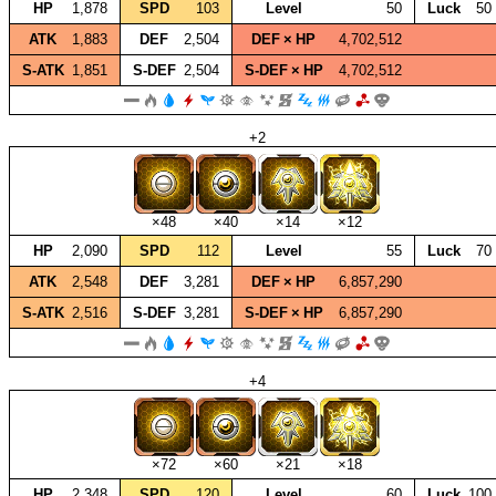
HP
1,878
SPD
103
Level
50
Luck
50
ATK
1,883
DEF
2,504
DEF × HP
4,702,512
S‑ATK
1,851
S‑DEF
2,504
S‑DEF × HP
4,702,512
+2
×48
×40
×14
×12
HP
2,090
SPD
112
Level
55
Luck
70
ATK
2,548
DEF
3,281
DEF × HP
6,857,290
S‑ATK
2,516
S‑DEF
3,281
S‑DEF × HP
6,857,290
+4
×72
×60
×21
×18
HP
2,348
SPD
120
Level
60
Luck
100