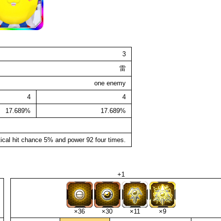
3
雷
one enemy
4
4
17.689%
17.689%
ical hit chance 5% and power 92 four times.
+1
×36
×30
×11
×9