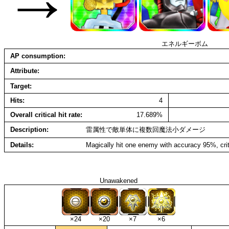
エネルギーボム
AP consumption
Attribute
Target
Hits
4
Overall critical hit rate
17.689%
Description
雷属性で敵単体に複数回魔法小ダメージ
Details
Magically hit one enemy with accuracy 95%, crit
Unawakened
×24
×20
×7
×6