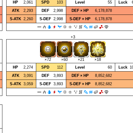
HP
2,061
SPD
103
Level
55
Luck
ATK
2,293
DEF
2,998
DEF × HP
6,178,878
S‑ATK
2,260
S‑DEF
2,998
S‑DEF × HP
6,178,878
+3
×72
×60
×21
×18
HP
2,274
SPD
112
Level
60
Luck
1
ATK
3,091
DEF
3,893
DEF × HP
8,852,682
S‑ATK
3,059
S‑DEF
3,893
S‑DEF × HP
8,852,682