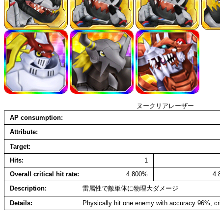
ヌークリアレーザー
AP consumption
Attribute
Target
Hits
1
Overall critical hit rate
4.800%
4
Description
雷属性で敵単体に物理大ダメージ
Details
Physically hit one enemy with accuracy 96%, cr