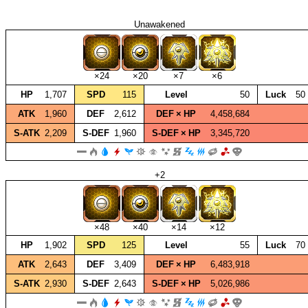
Unawakened
×24
×20
×7
×6
HP
1,707
SPD
115
Level
50
Luck
50
ATK
1,960
DEF
2,612
DEF × HP
4,458,684
S‑ATK
2,209
S‑DEF
1,960
S‑DEF × HP
3,345,720
+2
×48
×40
×14
×12
HP
1,902
SPD
125
Level
55
Luck
70
ATK
2,643
DEF
3,409
DEF × HP
6,483,918
S‑ATK
2,930
S‑DEF
2,643
S‑DEF × HP
5,026,986