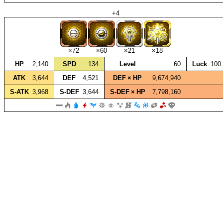
+4
×72
×60
×21
×18
HP
2,140
SPD
134
Level
60
Luck
100
ATK
3,644
DEF
4,521
DEF × HP
9,674,940
S‑ATK
3,968
S‑DEF
3,644
S‑DEF × HP
7,798,160