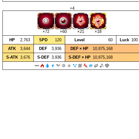
+4
×72
×60
×21
×18
HP
2,763
SPD
120
Level
60
Luck
100
ATK
3,644
DEF
3,936
DEF × HP
10,875,168
S‑ATK
3,676
S‑DEF
3,936
S‑DEF × HP
10,875,168