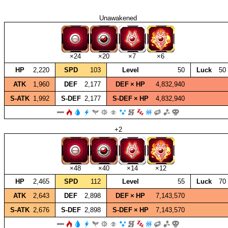
Unawakened
×24
×20
×7
×6
HP
2,220
SPD
103
Level
50
Luck
50
ATK
1,960
DEF
2,177
DEF × HP
4,832,940
S‑ATK
1,992
S‑DEF
2,177
S‑DEF × HP
4,832,940
+2
×48
×40
×14
×12
HP
2,465
SPD
112
Level
55
Luck
70
ATK
2,643
DEF
2,898
DEF × HP
7,143,570
S‑ATK
2,676
S‑DEF
2,898
S‑DEF × HP
7,143,570