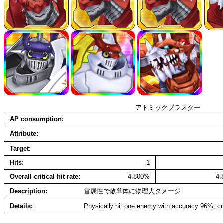
アトミックブラスター
AP consumption
Attribute
Target
Hits
1
Overall critical hit rate
4.800%
4
Description
雷属性で敵単体に物理大ダメージ
Details
Physically hit one enemy with accuracy 96%, cr