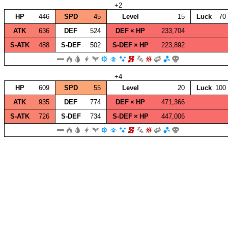
+2
HP
446
SPD
45
Level
15
Luck
70
ATK
636
DEF
524
DEF × HP
233,704
S‑ATK
488
S‑DEF
502
S‑DEF × HP
223,892
+4
HP
609
SPD
55
Level
20
Luck
100
ATK
935
DEF
774
DEF × HP
471,366
S‑ATK
726
S‑DEF
734
S‑DEF × HP
447,006