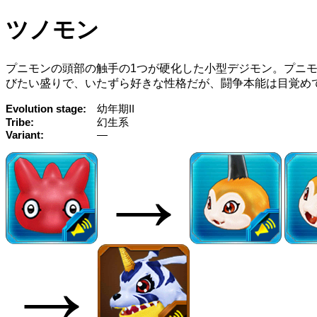
ツノモン
プニモンの頭部の触手の1つが硬化した小型デジモン。プニ
びたい盛りで、いたずら好きな性格だが、闘争本能は目覚め
Evolution stage
幼年期II
Tribe
幻生系
Variant
—
→
→