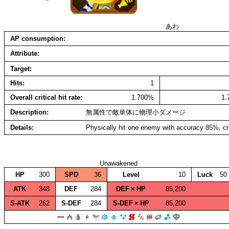
あわ
AP consumption
Attribute
Target
Hits
1
Overall critical hit rate
1.700%
1
Description
無属性で敵単体に物理小ダメージ
Details
Physically hit one enemy with accuracy 85%, cr
Unawakened
HP
300
SPD
36
Level
10
Luck
50
ATK
348
DEF
284
DEF × HP
85,200
S‑ATK
262
S‑DEF
284
S‑DEF × HP
85,200