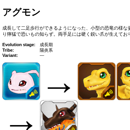
アグモン
成長して二足歩行ができるようになった、小型の恐竜の様な
り獰猛で恐いもの知らず。両手足には硬く鋭い爪が生えてお
Evolution stage
成長期
Tribe
陽炎系
Variant
—
→
→