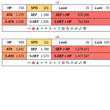
+2
HP
734
SPD
101
Level
15
Luck
70
ATK
1,375
DEF
1,194
DEF × HP
876,396
S‑ATK
1,026
S‑DEF
1,026
S‑DEF × HP
753,084
+4
HP
939
SPD
111
Level
20
Luck
100
ATK
2,041
DEF
1,789
DEF × HP
1,679,871
S‑ATK
1,573
S‑DEF
1,573
S‑DEF × HP
1,477,047