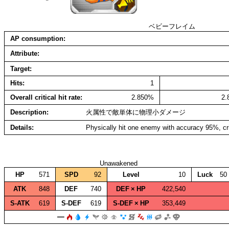
ベビーフレイム
AP consumption
Attribute
Target
Hits
1
Overall critical hit rate
2.850%
2
Description
火属性で敵単体に物理小ダメージ
Details
Physically hit one enemy with accuracy 95%, cr
Unawakened
HP
571
SPD
92
Level
10
Luck
50
ATK
848
DEF
740
DEF × HP
422,540
S‑ATK
619
S‑DEF
619
S‑DEF × HP
353,449