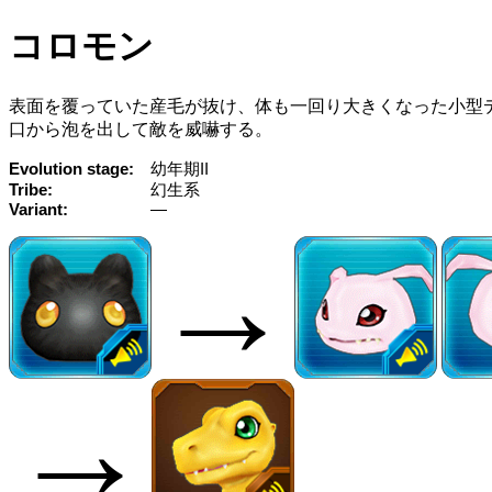
コロモン
表面を覆っていた産毛が抜け、体も一回り大きくなった小型
口から泡を出して敵を威嚇する。
Evolution stage
幼年期II
Tribe
幻生系
Variant
—
→
→