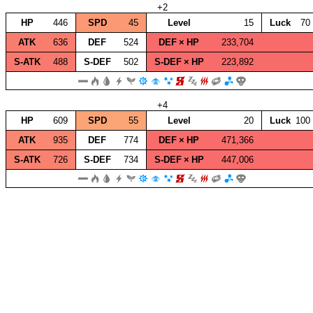
+2
HP
446
SPD
45
Level
15
Luck
70
ATK
636
DEF
524
DEF × HP
233,704
S‑ATK
488
S‑DEF
502
S‑DEF × HP
223,892
+4
HP
609
SPD
55
Level
20
Luck
100
ATK
935
DEF
774
DEF × HP
471,366
S‑ATK
726
S‑DEF
734
S‑DEF × HP
447,006