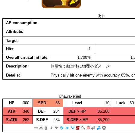
あわ
AP consumption
Attribute
Target
Hits
1
Overall critical hit rate
1.700%
1
Description
無属性で敵単体に物理小ダメージ
Details
Physically hit one enemy with accuracy 85%, cr
Unawakened
HP
300
SPD
36
Level
10
Luck
50
ATK
348
DEF
284
DEF × HP
85,200
S‑ATK
262
S‑DEF
284
S‑DEF × HP
85,200