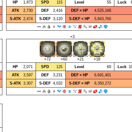
HP
1,873
SPD
115
Level
55
Luck
ATK
2,730
DEF
2,416
DEF × HP
4,525,168
S‑ATK
2,474
S‑DEF
3,120
S‑DEF × HP
5,843,760
+3
×72
×60
×21
×18
HP
2,071
SPD
125
Level
60
Luck
1
ATK
3,597
DEF
3,231
DEF × HP
6,691,401
S‑ATK
3,307
S‑DEF
4,032
S‑DEF × HP
8,350,272