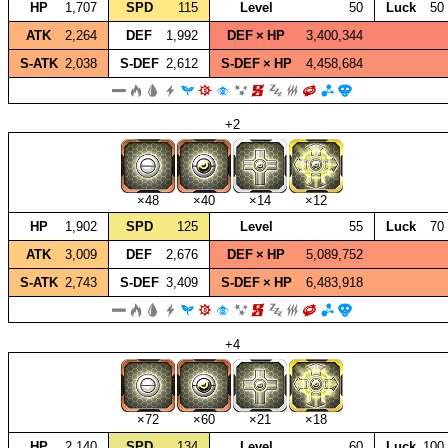
HP
1,707
SPD
115
Level
50
Luck
50
ATK
2,264
DEF
1,992
DEF × HP
3,400,344
S‑ATK
2,038
S‑DEF
2,612
S‑DEF × HP
4,458,684
+2
×48
×40
×14
×12
HP
1,902
SPD
125
Level
55
Luck
70
ATK
3,009
DEF
2,676
DEF × HP
5,089,752
S‑ATK
2,743
S‑DEF
3,409
S‑DEF × HP
6,483,918
+4
×72
×60
×21
×18
HP
2,140
SPD
134
Level
60
Luck
100