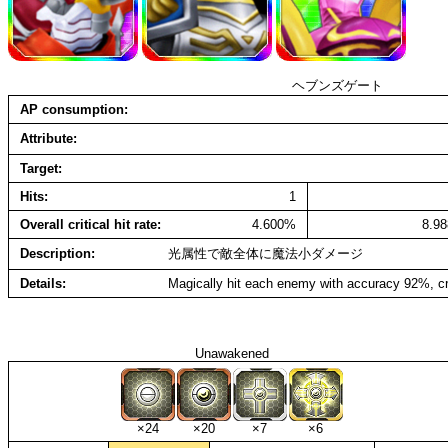
ヘブンズゲート
AP consumption
Attribute
Target
Hits
1
Overall critical hit rate
4.600%
8.9
Description
光属性で敵全体に魔法小ダメージ
Details
Magically hit each enemy with accuracy 92%, cr
Unawakened
×24
×20
×7
×6