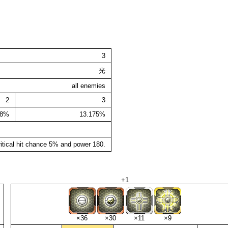
3
光
all enemies
2
3
88%
13.175%
itical hit chance 5% and power 180.
+1
×36
×30
×11
×9