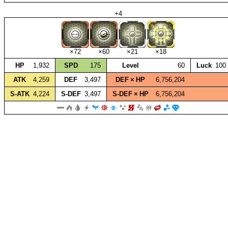
+4
×72
×60
×21
×18
HP
1,932
SPD
175
Level
60
Luck
100
ATK
4,259
DEF
3,497
DEF × HP
6,756,204
S‑ATK
4,224
S‑DEF
3,497
S‑DEF × HP
6,756,204