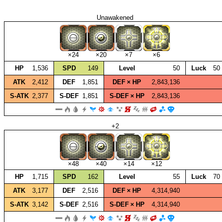
Unawakened
×24
×20
×7
×6
HP
1,536
SPD
149
Level
50
Luck
50
ATK
2,412
DEF
1,851
DEF × HP
2,843,136
S‑ATK
2,377
S‑DEF
1,851
S‑DEF × HP
2,843,136
+2
×48
×40
×14
×12
HP
1,715
SPD
162
Level
55
Luck
70
ATK
3,177
DEF
2,516
DEF × HP
4,314,940
S‑ATK
3,142
S‑DEF
2,516
S‑DEF × HP
4,314,940