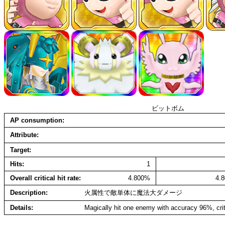
ビットボム
AP consumption
Attribute
Target
Hits
1
Overall critical hit rate
4.800%
4.
Description
火属性で敵単体に魔法大ダメージ
Details
Magically hit one enemy with accuracy 96%, cri