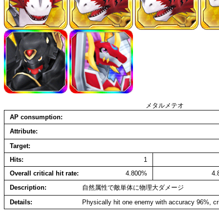
メタルメテオ
AP consumption
Attribute
Target
Hits
1
Overall critical hit rate
4.800%
4
Description
自然属性で敵単体に物理大ダメージ
Details
Physically hit one enemy with accuracy 96%, cr