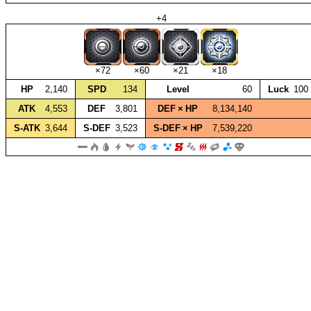
+4
×72
×60
×21
×18
HP
2,140
SPD
134
Level
60
Luck
100
ATK
4,553
DEF
3,801
DEF × HP
8,134,140
S‑ATK
3,644
S‑DEF
3,523
S‑DEF × HP
7,539,220