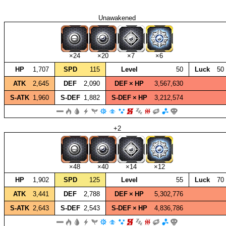
Unawakened
×24
×20
×7
×6
HP
1,707
SPD
115
Level
50
Luck
50
ATK
2,645
DEF
2,090
DEF × HP
3,567,630
S‑ATK
1,960
S‑DEF
1,882
S‑DEF × HP
3,212,574
+2
×48
×40
×14
×12
HP
1,902
SPD
125
Level
55
Luck
70
ATK
3,441
DEF
2,788
DEF × HP
5,302,776
S‑ATK
2,643
S‑DEF
2,543
S‑DEF × HP
4,836,786