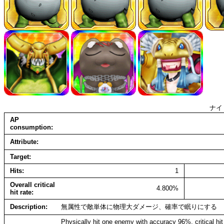
ナイ
AP
consumption
Attribute
Target
Hits
1
Overall critical
4.800%
hit rate
Description
無属性で敵単体に物理大ダメージ、確率で眠りにする
Physically hit one enemy with accuracy 96%, critical h