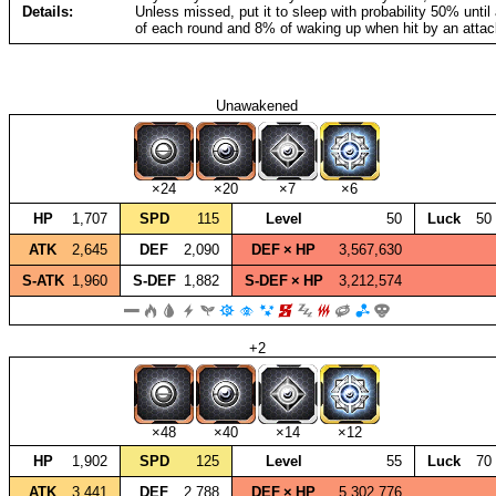
Details
Unless missed, put it to sleep with probability 50% until
of each round and 8% of waking up when hit by an attac
Unawakened
×24
×20
×7
×6
HP
1,707
SPD
115
Level
50
Luck
50
ATK
2,645
DEF
2,090
DEF × HP
3,567,630
S‑ATK
1,960
S‑DEF
1,882
S‑DEF × HP
3,212,574
+2
×48
×40
×14
×12
HP
1,902
SPD
125
Level
55
Luck
70
ATK
3,441
DEF
2,788
DEF × HP
5,302,776