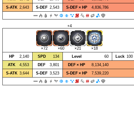
S‑ATK
2,643
S‑DEF
2,543
S‑DEF × HP
4,836,786
+4
×72
×60
×21
×18
HP
2,140
SPD
134
Level
60
Luck
100
ATK
4,553
DEF
3,801
DEF × HP
8,134,140
S‑ATK
3,644
S‑DEF
3,523
S‑DEF × HP
7,539,220