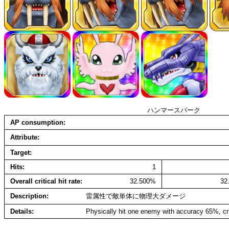
ハンマースパーク
AP consumption
Attribute
Target
Hits
1
Overall critical hit rate
32.500%
32
Description
雷属性で敵単体に物理大ダメージ
Details
Physically hit one enemy with accuracy 65%, cr