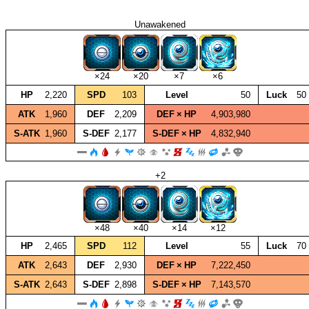
Unawakened
×24
×20
×7
×6
HP
2,220
SPD
103
Level
50
Luck
50
ATK
1,960
DEF
2,209
DEF × HP
4,903,980
S‑ATK
1,960
S‑DEF
2,177
S‑DEF × HP
4,832,940
+2
×48
×40
×14
×12
HP
2,465
SPD
112
Level
55
Luck
70
ATK
2,643
DEF
2,930
DEF × HP
7,222,450
S‑ATK
2,643
S‑DEF
2,898
S‑DEF × HP
7,143,570