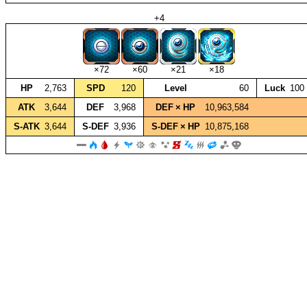
+4
×72
×60
×21
×18
HP
2,763
SPD
120
Level
60
Luck
100
ATK
3,644
DEF
3,968
DEF × HP
10,963,584
S‑ATK
3,644
S‑DEF
3,936
S‑DEF × HP
10,875,168