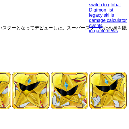
switch to global
Digimon list
legacy skills
damage calculator
events
いスターとなってデビューした。スーパースターのため身を隠
in-game news