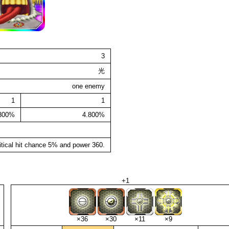
3
光
one enemy
1
1
.800%
4.800%
itical hit chance 5% and power 360.
+1
×36
×30
×11
×9