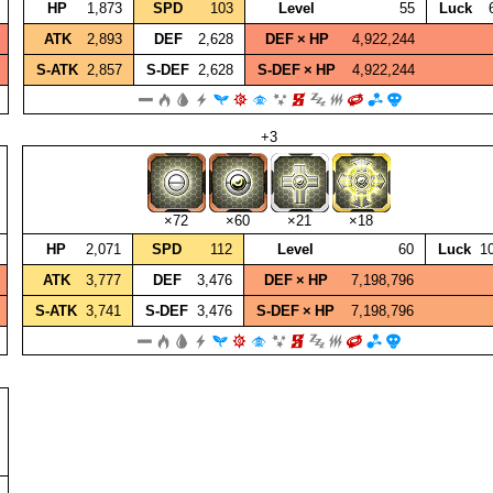
HP
1,873
SPD
103
Level
55
Luck
ATK
2,893
DEF
2,628
DEF × HP
4,922,244
S‑ATK
2,857
S‑DEF
2,628
S‑DEF × HP
4,922,244
+3
×72
×60
×21
×18
HP
2,071
SPD
112
Level
60
Luck
1
ATK
3,777
DEF
3,476
DEF × HP
7,198,796
S‑ATK
3,741
S‑DEF
3,476
S‑DEF × HP
7,198,796