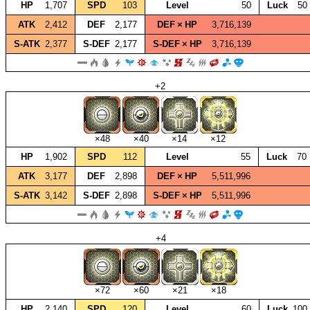
HP
1,707
SPD
103
Level
50
Luck
50
ATK
2,412
DEF
2,177
DEF × HP
3,716,139
S‑ATK
2,377
S‑DEF
2,177
S‑DEF × HP
3,716,139
+2
×48
×40
×14
×12
HP
1,902
SPD
112
Level
55
Luck
70
ATK
3,177
DEF
2,898
DEF × HP
5,511,996
S‑ATK
3,142
S‑DEF
2,898
S‑DEF × HP
5,511,996
+4
×72
×60
×21
×18
HP
2,140
SPD
120
Level
60
Luck
100