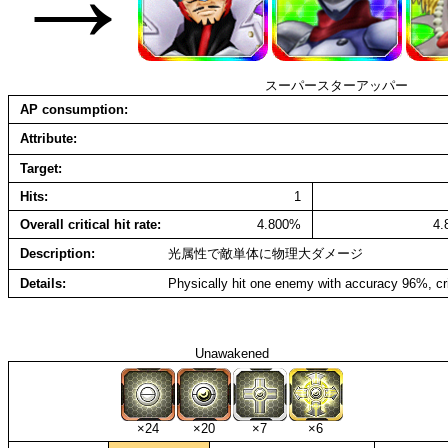
スーパースターアッパー
AP consumption
Attribute
Target
Hits
1
Overall critical hit rate
4.800%
4
Description
光属性で敵単体に物理大ダメージ
Details
Physically hit one enemy with accuracy 96%, cr
Unawakened
×24
×20
×7
×6