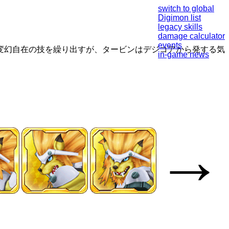
switch to global
Digimon list
legacy skills
damage calculator
events
変幻自在の技を繰り出すが、タービンはデジコアから発する気
in-game news
→