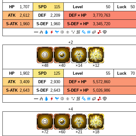
HP
1,707
SPD
115
Level
50
Luck
50
ATK
2,612
DEF
2,209
DEF × HP
3,770,763
S‑ATK
1,960
S‑DEF
1,960
S‑DEF × HP
3,345,720
+2
×48
×40
×14
×12
HP
1,902
SPD
125
Level
55
Luck
70
ATK
3,409
DEF
2,930
DEF × HP
5,572,860
S‑ATK
2,643
S‑DEF
2,643
S‑DEF × HP
5,026,986
+4
×72
×60
×21
×18