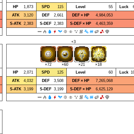
HP
1,873
SPD
115
Level
55
Luck
ATK
3,120
DEF
2,661
DEF × HP
4,984,053
S‑ATK
2,383
S‑DEF
2,383
S‑DEF × HP
4,463,359
+3
×72
×60
×21
×18
HP
2,071
SPD
125
Level
60
Luck
1
ATK
4,032
DEF
3,508
DEF × HP
7,265,068
S‑ATK
3,199
S‑DEF
3,199
S‑DEF × HP
6,625,129