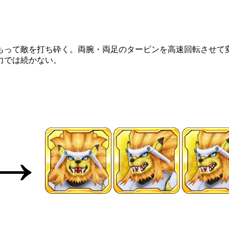
もって敵を打ち砕く。両腕・両足のタービンを高速回転させて
力では続かない。
→