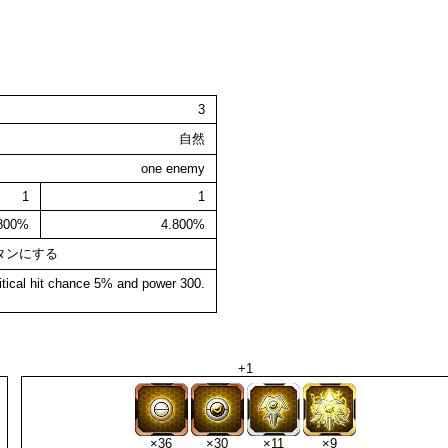
3
自然
one enemy
1
1
.800%
4.800%
タンにする
itical hit chance 5% and power 300.
+1
×36
×30
×11
×9