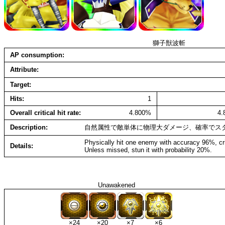
獅子獣波斬
AP consumption
Attribute
Target
Hits
1
Overall critical hit rate
4.800%
4
Description
自然属性で敵単体に物理大ダメージ、確率でス
Physically hit one enemy with accuracy 96%, cr
Details
Unless missed, stun it with probability 20%.
Unawakened
×24
×20
×7
×6