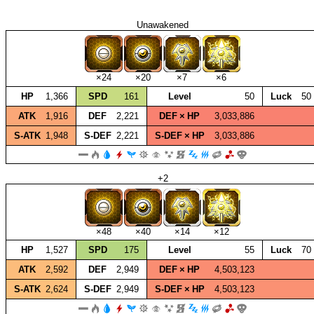
Unawakened
×24
×20
×7
×6
HP
1,366
SPD
161
Level
50
Luck
50
ATK
1,916
DEF
2,221
DEF × HP
3,033,886
S‑ATK
1,948
S‑DEF
2,221
S‑DEF × HP
3,033,886
+2
×48
×40
×14
×12
HP
1,527
SPD
175
Level
55
Luck
70
ATK
2,592
DEF
2,949
DEF × HP
4,503,123
S‑ATK
2,624
S‑DEF
2,949
S‑DEF × HP
4,503,123