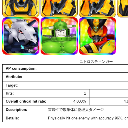
ニトロスティンガー
AP consumption
Attribute
Target
Hits
1
Overall critical hit rate
4.800%
4
Description
雷属性で敵単体に物理大ダメージ
Details
Physically hit one enemy with accuracy 96%, cr