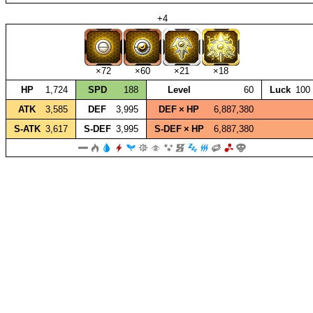
+4
×72
×60
×21
×18
HP
1,724
SPD
188
Level
60
Luck
100
ATK
3,585
DEF
3,995
DEF × HP
6,887,380
S‑ATK
3,617
S‑DEF
3,995
S‑DEF × HP
6,887,380