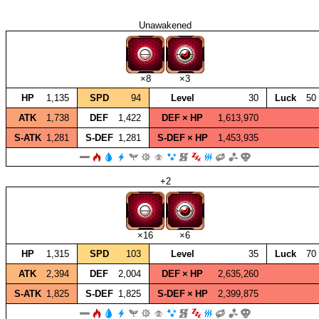
Unawakened
×8
×3
HP
1,135
SPD
94
Level
30
Luck
50
ATK
1,738
DEF
1,422
DEF × HP
1,613,970
S‑ATK
1,281
S‑DEF
1,281
S‑DEF × HP
1,453,935
+2
×16
×6
HP
1,315
SPD
103
Level
35
Luck
70
ATK
2,394
DEF
2,004
DEF × HP
2,635,260
S‑ATK
1,825
S‑DEF
1,825
S‑DEF × HP
2,399,875