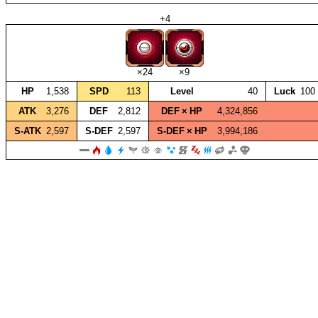
+4
×24
×9
HP
1,538
SPD
113
Level
40
Luck
100
ATK
3,276
DEF
2,812
DEF × HP
4,324,856
S‑ATK
2,597
S‑DEF
2,597
S‑DEF × HP
3,994,186