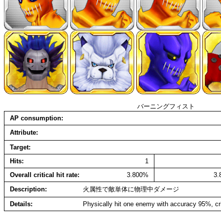
バーニングフィスト
AP consumption
Attribute
Target
Hits
1
Overall critical hit rate
3.800%
3
Description
火属性で敵単体に物理中ダメージ
Details
Physically hit one enemy with accuracy 95%, cr