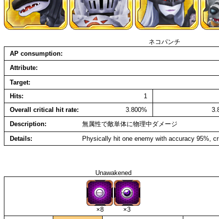
ネコパンチ
AP consumption
Attribute
Target
Hits
1
Overall critical hit rate
3.800%
3
Description
無属性で敵単体に物理中ダメージ
Details
Physically hit one enemy with accuracy 95%, cr
Unawakened
×8
×3