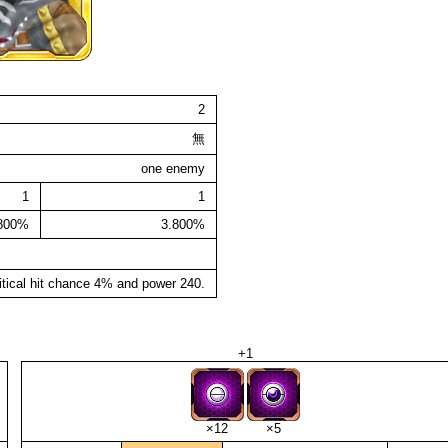
2
無
one enemy
1
1
.800%
3.800%
itical hit chance 4% and power 240.
+1
×12
×5