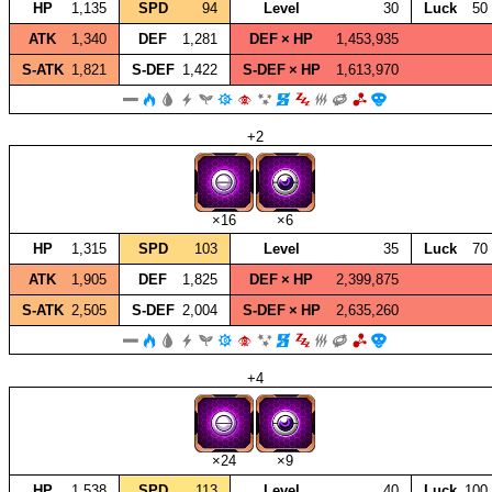
HP
1,135
SPD
94
Level
30
Luck
50
ATK
1,340
DEF
1,281
DEF × HP
1,453,935
S‑ATK
1,821
S‑DEF
1,422
S‑DEF × HP
1,613,970
+2
×16
×6
HP
1,315
SPD
103
Level
35
Luck
70
ATK
1,905
DEF
1,825
DEF × HP
2,399,875
S‑ATK
2,505
S‑DEF
2,004
S‑DEF × HP
2,635,260
+4
×24
×9
HP
1,538
SPD
113
Level
40
Luck
100