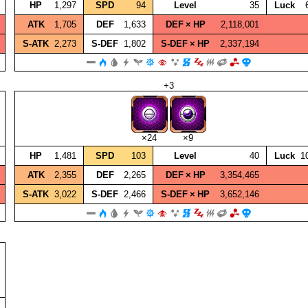
HP
1,297
SPD
94
Level
35
Luck
ATK
1,705
DEF
1,633
DEF × HP
2,118,001
S‑ATK
2,273
S‑DEF
1,802
S‑DEF × HP
2,337,194
+3
×24
×9
HP
1,481
SPD
103
Level
40
Luck
1
ATK
2,355
DEF
2,265
DEF × HP
3,354,465
S‑ATK
3,022
S‑DEF
2,466
S‑DEF × HP
3,652,146