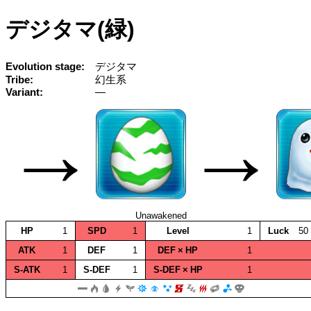
デジタマ(緑)
Evolution stage
デジタマ
Tribe
幻生系
Variant
—
→
→
Unawakened
HP
1
SPD
1
Level
1
Luck
50
ATK
1
DEF
1
DEF × HP
1
S‑ATK
1
S‑DEF
1
S‑DEF × HP
1